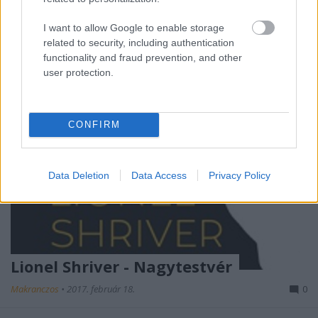
új megjelenésére azonnal lecsapok. Az Európa ...
I want to allow Google to enable storage
related to security, including authentication
functionality and fraud prevention, and other
user protection.
CONFIRM
Data Deletion
Data Access
Privacy Policy
Lionel Shriver - Nagytestvér
Makranczos
•
2017. február 18.
0