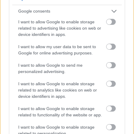
Google consents
I want to allow Google to enable storage
related to advertising like cookies on web or
device identifiers in apps.
I want to allow my user data to be sent to
Google for online advertising purposes.
I want to allow Google to send me
personalized advertising.
I want to allow Google to enable storage
related to analytics like cookies on web or
device identifiers in apps.
Carlos Ruiz Zafón - Marina
I want to allow Google to enable storage
Makranczos
•
2017. március 26.
0
related to functionality of the website or app.
Zafón Az Elfeledett Könyvek Temetője trilógiával
I want to allow Google to enable storage
elrabolta a lelkem, ezáltal nem kérdés, hogy minden
related to personalization.