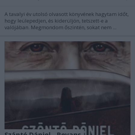
A tavalyi év utolsó olvasott könyvének hagytam időt,
hogy leülepedjen, és kiderüljön, tetszett-e a
valójában. Megmondom őszintén, sokat nem ...
Szántó Dániel - Revans