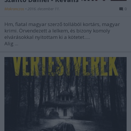
Makranczos
•
2016. december 11.
0
Hm, fiatal magyar szerző tollából kortárs, magyar
krimi. Örvendezett a lelkem, és bizony komoly
elvárásokkal nyitottam ki a kötetet.....
Alig ...