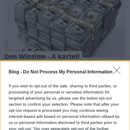
Don Winslow - A kartell
Makranczos
•
2017. június 17.
0
Blog -
Do Not Process My Personal Information
Eljutottam arra a szégyenteljes pontra, hogy két
If you wish to opt-out of the sale, sharing to third parties, or
hónapja írtam utoljára, és sajnos még azt sem
processing of your personal or sensitive information for
mondhatom, hogy ez idő alatt 4 könyvet is
targeted advertising by us, please use the below opt-out
elolvastam. ...
section to confirm your selection. Please note that after your
opt-out request is processed you may continue seeing
interest-based ads based on personal information utilized by
us or personal information disclosed to third parties prior to
your opt-out. You may separately opt-out of the further