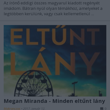
Az írónő eddigi összes magyarul kiadott regényét
imádom. Bátran nyúl olyan témákhoz, amelyeket a
legtöbben kerülünk, vagy csak kellemetlenül ...
Megan Miranda - Minden eltűnt lány
Makranczos
•
2017. január 12.
0