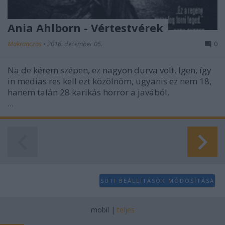
Ania Ahlborn - Vértestvérek
Makranczos
•
2016. december 05.
0
Na de kérem szépen, ez nagyon durva volt. Igen, így
in medias res kell ezt közölnöm, ugyanis ez nem 18,
hanem talán 28 karikás horror a javából.
...
SÜTI BEÁLLÍTÁSOK MÓDOSÍTÁSA
mobil
|
teljes