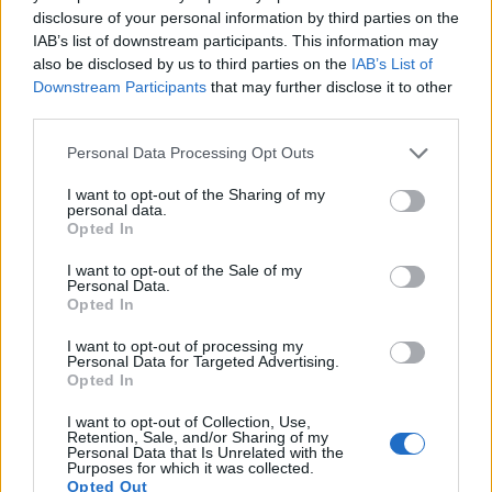
disclosure of your personal information by third parties on the
IAB’s list of downstream participants. This information may
also be disclosed by us to third parties on the
IAB’s List of
Downstream Participants
that may further disclose it to other
third parties.
Please note that this website/app uses one or more Google
Personal Data Processing Opt Outs
services and may gather and store information including but
not limited to your visit or usage behaviour. You may click to
I want to opt-out of the Sharing of my
personal data.
grant or deny consent to Google and its third-party tags to
Opted In
use your data for below specified purposes in below Google
consent section.
Herman Koch - Nyaraló
I want to opt-out of the Sale of my
Personal Data.
úszómedencével
Opted In
Makranczos
•
2017. április 16.
0
I want to opt-out of processing my
Personal Data for Targeted Advertising.
Opted In
Közel egy éve
A vacsora
nagy hatással volt rám,
I want to opt-out of Collection, Use,
úgyhogy bíztam benne, hogy Koch újabb
Retention, Sale, and/or Sharing of my
megjelenésében sem fogok csalódni. Ha úgy
Personal Data that Is Unrelated with the
Purposes for which it was collected.
vesszük, hogy A ...
Opted Out