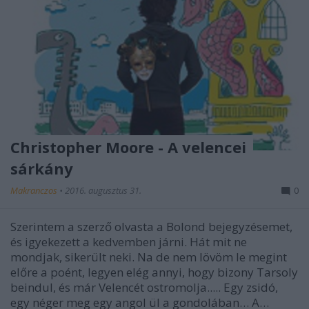
Christopher Moore - A velencei
sárkány
Makranczos
•
2016. augusztus 31.
0
Szerintem a szerző olvasta a Bolond bejegyzésemet,
és igyekezett a kedvemben járni. Hát mit ne
mondjak, sikerült neki. Na de nem lövöm le megint
előre a poént, legyen elég annyi, hogy bizony Tarsoly
beindul, és már Velencét ostromolja..... Egy ​​zsidó,
egy néger meg egy angol ül a gondolában… A…