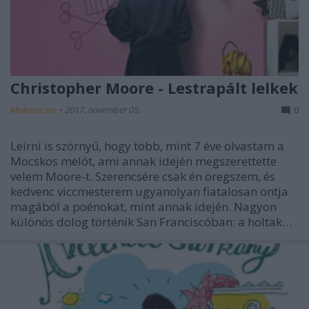
Christopher Moore - Lestrapált lelkek
Makranczos
•
2017. november 05.
0
Leírni is szörnyű, hogy több, mint 7 éve olvastam a
Mocskos melót, ami annak idején megszerettette
velem Moore-t. Szerencsére csak én öregszem, és
kedvenc viccmesterem ugyanolyan fiatalosan ontja
magából a poénokat, mint annak idején. Nagyon
különös dolog történik San Franciscóban: a holtak…