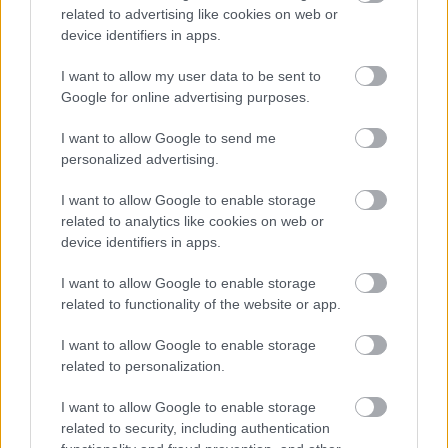
related to advertising like cookies on web or
Makranczos
•
2015. december 30.
0
device identifiers in apps.
I want to allow my user data to be sent to
Kedvenc nevettetőm legújabb regényét már hetekkel
Google for online advertising purposes.
korábban olvastam, de még ma is elmosolyodom,
ha csak rá gondolok. Végre visszakaptam az én
I want to allow Google to send me
szeretett írómat. BOLOND SEGGLYUKBÓL BOLOND
personalized advertising.
SZÉL FÚJ Tarsoly jó néhány éve Lear király bolondja,
feladata elsősorban a királylányok…
I want to allow Google to enable storage
related to analytics like cookies on web or
Christopher Moore - A Melankólia-
device identifiers in apps.
öböl buja bestiája
I want to allow Google to enable storage
related to functionality of the website or app.
Makranczos
•
2014. november 30.
0
I want to allow Google to enable storage
Jubileuminak mondható tizedik elolvasott Moore
related to personalization.
könyvemhez értem. Visszanézve a korábbi köteteket,
annyi biztos, mindegyikkel meg voltam elégedve,
I want to allow Google to enable storage
még a visszafogottabbakat (értsd nem fingós, nem
related to security, including authentication