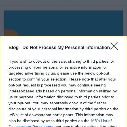
Blog -
Do Not Process My Personal Information
If you wish to opt-out of the sale, sharing to third parties, or
processing of your personal or sensitive information for
targeted advertising by us, please use the below opt-out
section to confirm your selection. Please note that after your
opt-out request is processed you may continue seeing
interest-based ads based on personal information utilized by
Erlend Loe - Doppler
us or personal information disclosed to third parties prior to
your opt-out. You may separately opt-out of the further
Makranczos
•
2016. május 06.
0
disclosure of your personal information by third parties on the
IAB’s list of downstream participants. This information may
also be disclosed by us to third parties on the
IAB’s List of
Van ez a "szép borító" mániám, komolyan, lassan a
Downstream Participants
that may further disclose it to other