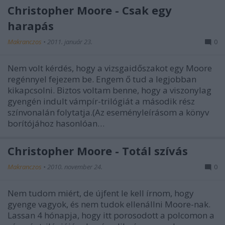
Christopher Moore - Csak egy
harapás
Makranczos
•
2011. január 23.
0
Nem volt kérdés, hogy a vizsgaidőszakot egy Moore
regénnyel fejezem be. Engem ő tud a legjobban
kikapcsolni. Biztos voltam benne, hogy a viszonylag
gyengén indult vámpír-trilógiát a második rész
színvonalán folytatja.(Az eseményleírásom a könyv
borítójához hasonlóan…
Christopher Moore - Totál szívás
Makranczos
•
2010. november 24.
0
Nem tudom miért, de újfent le kell írnom, hogy
gyenge vagyok, és nem tudok ellenállni Moore-nak.
Lassan 4 hónapja, hogy itt porosodott a polcomon a