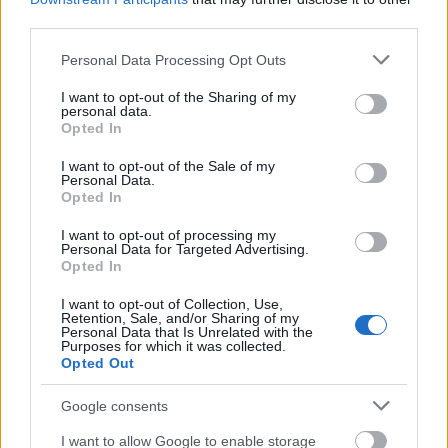
fogyasztói és marketing gépezet élő áldozata leszek.
third parties.
Akárkinek mutattam az eredeti borítót, mindenki a
Mizo tejre asszociált, ami mekkora poén már!?
Please note that this website/app uses one or more Google
Personal Data Processing Opt Outs
Szerencsére az újabb dizájn már inkább tükrözi a
services and may gather and store information including but
belbecset is. Így utólag úgy terveztetném, hogy a…
not limited to your visit or usage behaviour. You may click to
I want to opt-out of the Sharing of my
personal data.
grant or deny consent to Google and its third-party tags to
Opted In
use your data for below specified purposes in below Google
consent section.
I want to opt-out of the Sale of my
Personal Data.
Opted In
I want to opt-out of processing my
Personal Data for Targeted Advertising.
Opted In
I want to opt-out of Collection, Use,
Retention, Sale, and/or Sharing of my
Personal Data that Is Unrelated with the
Purposes for which it was collected.
Opted Out
Google consents
Christopher Moore - Bolond
I want to allow Google to enable storage