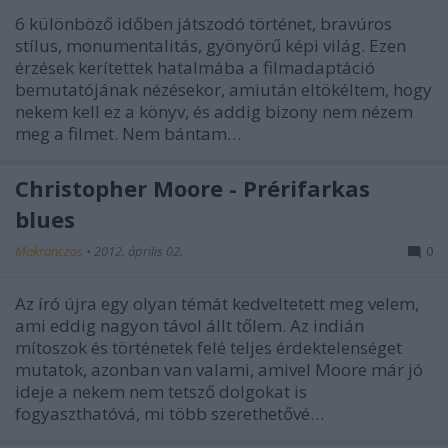
6 különböző időben játszodó történet, bravúros
stílus, monumentalitás, gyönyörű képi világ. Ezen
érzések kerítettek hatalmába a filmadaptáció
bemutatójának nézésekor, amiután eltökéltem, hogy
nekem kell ez a könyv, és addig bizony nem nézem
meg a filmet. Nem bántam…
Christopher Moore - Prérifarkas
blues
Makranczos
•
2012. április 02.
0
Az író újra egy olyan témát kedveltetett meg velem,
ami eddig nagyon távol állt tőlem. Az indián
mítoszok és történetek felé teljes érdektelenséget
mutatok, azonban van valami, amivel Moore már jó
ideje a nekem nem tetsző dolgokat is
fogyaszthatóvá, mi több szerethetővé…