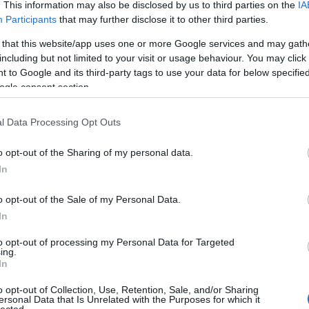
. This information may also be disclosed by us to third parties on the
IA
Zak
Participants
that may further disclose it to other third parties.
Zen
ezekben az "évtizedekig fiókban őrzött" dolgokban. Létezik,
 író csak úgy elfelejti, hogy van még a tarsolyban egy
 that this website/app uses one or more Google services and may gath
Cí
szimplán feledésbe merül, netalántán nem tartotta elég
including but not limited to your visit or usage behaviour. You may click 
jelentesse? Bármi is legyen a válasz, Harper…
 to Google and its third-party tags to use your data for below specifi
11/
ogle consent section.
chri
alai
alta
l Data Processing Opt Outs
nem
TOVÁBB
ahl
o opt-out of the Sharing of my personal data.
arn
In
illu
2
komment
üve
o opt-out of the Sale of my Personal Data.
önyv
dráma
szépirodalom
geopen
harper lee
menj állíts őrt!
alat
In
hal
kart
to opt-out of processing my Personal Data for Targeted
mel
ing.
raítélt
fog
In
pap
o opt-out of Collection, Use, Retention, Sale, and/or Sharing
rág
ersonal Data that Is Unrelated with the Purposes for which it
sza
lected.