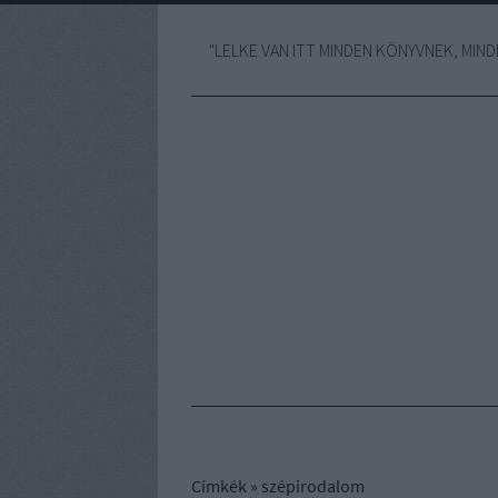
"LELKE VAN ITT MINDEN KÖNYVNEK, MINDE
Címkék
»
szépirodalom