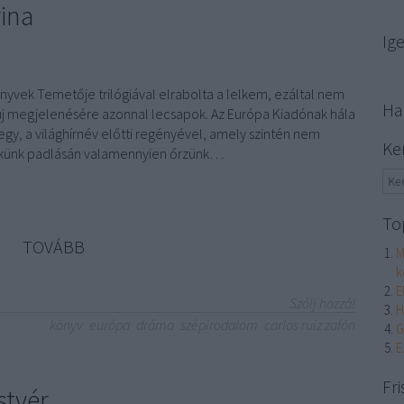
rina
Ig
nyvek Temetője trilógiával elrabolta a lelkem, ezáltal nem
Ha
j megjelenésére azonnal lecsapok. Az Európa Kiadónak hála
, a világhírnév előtti regényével, amely szintén nem
Ke
lkünk ​padlásán valamennyien őrzünk…
To
TOVÁBB
M
k
E
Szólj hozzá!
H
könyv
európa
dráma
szépirodalom
carlos ruiz zafón
G
E
Fri
stvér