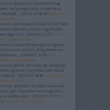
ranczos:
@Lilapulcsis: Szerintem tényleg
letes, sok fanyalgó bántja az elejét (kb az
 100 oldalt), ...
(
2016.01.19. 08:40
)
Harper Lee -
, állíts őrt!
ranczos:
@H. Amadea: SPOILER SPOILER Nem
a döntés a félelmetes, hanem, hogy mindkét
ben végül is ros...
(
2014.10.15. 12:27
)
Lionel
ver - Születésnap után
ranczos:
Sajnos jelenleg még ez az egyetlen
asott könyvem az írótól, de figyelembe véve
jánlásokat, ...
(
2014.04.27. 19:20
)
Kurt
negut - A hazátlan ember
ranczos:
@Didó: Azt hiszem, így utólag teljes
tékben egyet kell, hogy értsek veled! Sokkal
 a Hipnot...
(
2013.05.07. 08:48
)
Lars Kepler - A
anini-szerződés
ranczos:
@Novbert: Van abban valami amit
dasz, igen, kifejezetten nem haragszom a
yvre. Inkább csak b...
(
2012.10.17. 17:57
)
E. L.
es - A szürke ötven árnyalata