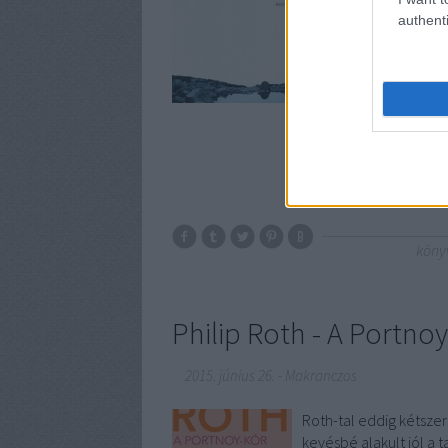
Houellebecq bibliográf
authenti
megtalálta a kedvencét
kapni. Olyan ez, amik
köny
Philip Roth - A Portno
2015. június 26.
-
Makranczos
Roth-tal eddig kétszer
kevésbé alakult jól a 