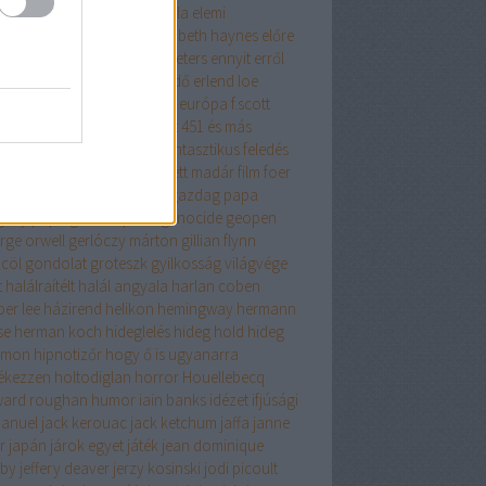
get lehetősége
éhezők viadala
elemi
zecskék
elina hirvonen
elizabeth haynes
előre
fontolt szándékkal
elvis peeters
ennyit erről
s az iszlám
én nem félek
erdő
erlend loe
tikus
érzelmes regény
esszé
európa
f.scott
gerald
fabio volo
fahrenheit 451 és más
ténetek
fanatikus
fantasy
fantasztikus
feledés
iklopédiája
felhőatlasz
festett madár
film
foer
cia história
fű dalol
gabo
gazdag papa
gény papa
general press
genocide
geopen
rge orwell
gerlóczy márton
gillian flynn
cöl
gondolat
groteszk
gyilkosság világvége
t
halálraítélt
halál angyala
harlan coben
per lee
házirend
helikon
hemingway
hermann
se
herman koch
hideglelés
hideg hold
hideg
omon
hipnotizőr
hogy ő is ugyanarra
ékezzen
holtodiglan
horror
Houellebecq
ard roughan
humor
iain banks
idézet
ifjúsági
anuel
jack kerouac
jack ketchum
jaffa
janne
er
japán
járok egyet
játék
jean dominique
by
jeffery deaver
jerzy kosinski
jodi picoult