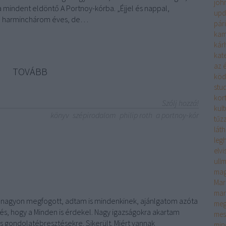
joh
mindent eldöntő A Portnoy-kórba. „Éjjel és nappal,
upd
n harminchárom éves, de…
pár
kam
kár
kate
az é
TOVÁBB
köd
stu
kor
Szólj hozzá!
kult
könyv
szépirodalom
philip roth
a portnoy-kór
tűzz
lát
leg
elv
ull
mag
Mar
mar
 nagyon megfogott, adtam is mindenkinek, ajánlgatom azóta
meg
dés, hogy a Minden is érdekel. Nagy igazságokra akartam
mes
 is gondolatébresztésekre. Sikerült. Miért vannak
min