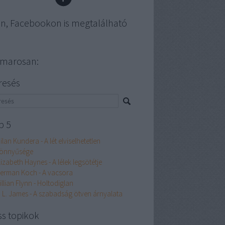
en, Facebookon is megtalálható
marosan:
resés
p 5
ilan Kundera - A lét elviselhetetlen
önnyűsége
lizabeth Haynes - A lélek legsötétje
erman Koch - A vacsora
illian Flynn - Holtodiglan
. L. James - A szabadság ötven árnyalata
ss topikok