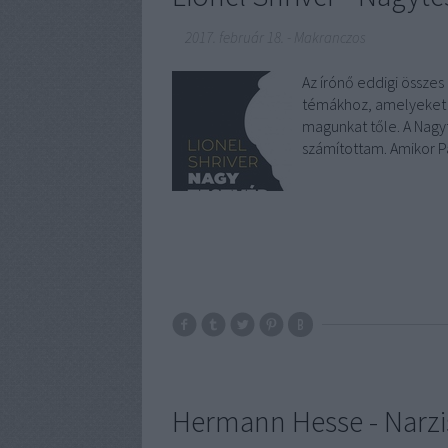
2017. február 18.
-
Makranczos
Az írónő eddigi össze
témákhoz, amelyeket a
magunkat tőle. A Nagyt
számítottam. Amikor ​P
Hermann Hesse - Narz