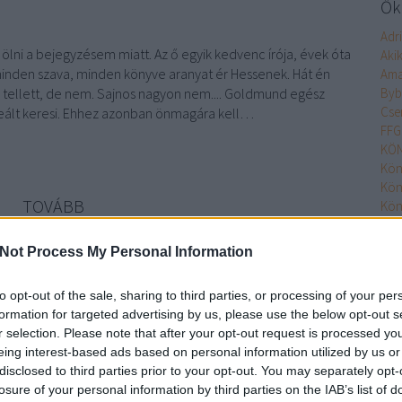
Őke
Adr
lni a bejegyzésem miatt. Az ő egyik kedvenc írója, évek óta
Aki
 minden szava, minden könyve aranyat ér Hessenek. Hát én
Ama
tellett, de nem. Sajnos nagyon nem.... Goldmund egész
Byb
Cse
deált keresi. Ehhez azonban önmagára kell…
FFG
KÖN
Kön
Kön
TOVÁBB
Kön
Kön
Kön
Not Process My Personal Information
Szólj hozzá!
MO
Min
yv
szépirodalom
helikon
hermann hesse
narziss és goldmund
to opt-out of the sale, sharing to third parties, or processing of your per
Nim
formation for targeted advertising by us, please use the below opt-out s
Olv
r selection. Please note that after your opt-out request is processed y
Olv
 őrt!
eing interest-based ads based on personal information utilized by us or
Pupi
disclosed to third parties prior to your opt-out. You may separately opt-
Pupi
losure of your personal information by third parties on the IAB’s list of
Rita