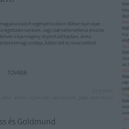
Mak
töké
első
Menj
s magyarul kiadott regényét imádom. Bátran nyúl olyan
Mak
 legtöbben kerülünk, vagy csak kellemetlenül érezzük
is 
estvér is ilyen regény, és pont azt kaptam, amire
eset
andora kimegy a bátyja, Edison elé az iowai belföldi…
Shri
Mak
olv
az a
Von
TOVÁBB
Mak
mér
jobb
Szólj hozzá!
Pag
könyv
dráma
nagytestvér
szépirodalom
gabo
lionel shriver
Mak
mon
kön
iss és Goldmund
Jam