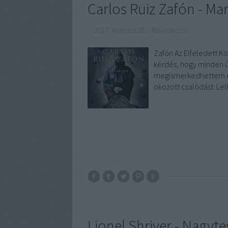
Carlos Ruiz Zafón - Ma
2017. március 26.
-
Makranczos
Zafón Az Elfeledett Kö
kérdés, hogy minden ú
megismerkedhettem egy
okozott csalódást. Le
Lionel Shriver - Nagyte