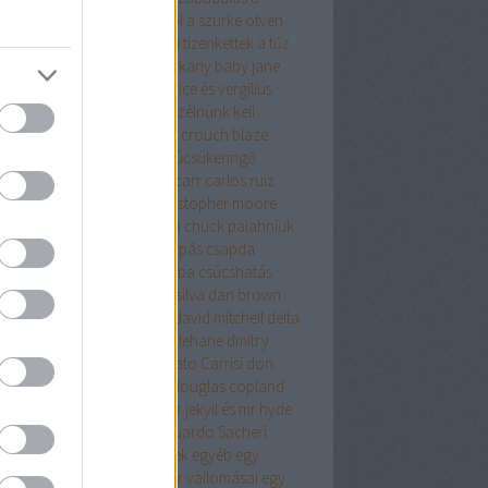
relemről és más démonokról
a szürke ötven
yalata
a tanya
a terrorista
a tizenkettek
a tűz
úja
a vacsora
a velencei sárkány
baby jane
olyvár
barbár állatok
beatrice és vergilius
kő lászló
ben h. winters
beszélnünk kell
nről
biff evangéliuma
blake crouch
blaze
g
bolond
bret easton ellis
búcsúkeringő
apest
budapest noir
caleb carr
carlos ruiz
ón
cartaphilus
christine
christopher moore
stopher priest
chuck hogan
chuck palahniuk
ányút
Címkék
csak egy harapás
csapda
kóéveink
csillagainkban a hiba
csúcshatás
erpunk
daniel keyes
daniel silva
dan brown
ázsgyár
david lagercrantz
david mitchell
delta
on
Démoni suttogás
dennis lehane
dmitry
khovsky
donald james
Donato Carrisi
don
slow
doppler
doris lessing
douglas copland
ma
drMáriás
drogháború
dr jekyll és mr hyde
önös esete
düh
e.l.james
Eduardo Sacheri
ard Albee
egerek és emberek
egyéb
egy
rek
egy pohárral
egy polgár vallomásai
egy