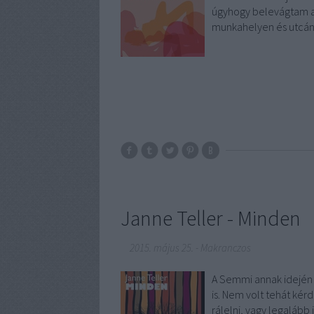
úgyhogy belevágtam a 
munkahelyen és utcá
Janne Teller - Minden
2015. május 25.
-
Makranczos
A Semmi annak idején
is. Nem volt tehát kér
rálelni, vagy legalább