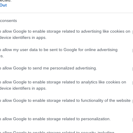
 kifolyólag szeretem a trilógiákat. Kevésbé meglepő, hogy
Out
sze
ritikus műveket. Az egyik kedvenc olvasmányom Palahniuk-
árn
astam, és tetszett a Kárhozott. Mindezekből következően
tan
consents
t. Nem túl…
bag
ben
o allow Google to enable storage related to advertising like cookies on
kevi
evice identifiers in apps.
blo
bud
o allow my user data to be sent to Google for online advertising
TOVÁBB
zaf
s.
chri
cig
to allow Google to send me personalized advertising.
Szólj hozzá!
csi
cyb
könyv
halálraítélt
szépirodalom
chuck palahniuk
trubadúr
o allow Google to enable storage related to analytics like cookies on
dar
evice identifiers in apps.
visi
glu
o allow Google to enable storage related to functionality of the website
gy sziget lehetősége
win
drá
kül
o allow Google to enable storage related to personalization.
Edw
gye
skék olvasása után megígértem, folytattam is két év után
o allow Google to enable storage related to security, including