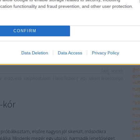
szi
iáját. El is érkeztem ahhoz a ponthoz, amikor az olvasó érzi,
cation functionality and fraud prevention, and other user protection.
rés
 az aktuális szerzőtől, és ennél jobbat már úgysem fog tőle
meg
or…
én é
ero
CONFIRM
fitz
tör
enc
TOVÁBB
Data Deletion
Data Access
Privacy Policy
fran
sze
geo
Szólj hozzá!
gön
v
magvető
szépirodalom
Houellebecq
egy sziget lehetősége
előt
har
hes
y-kór
ny
eml
how
imm
tell
 próbálkoztam, elsőre nagyon jól sikerült, másodikra
bau
találka. Mindenki megér egy utolsó, harmadik lehetőséget,