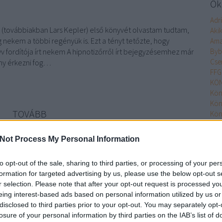
Őke
Adr
s (továbbiakban Lars Kepler) első könyvét olvastam tudtam,
Aki
g nekem a többi regényük is. Ezt a tényt tetőzte, hogy
Ama
v fordítója írt nekem A hipnotizőrről írt bejegyzésemhez már
Byb
Cse
ny érkezni fog…
FFG
KÖN
Kön
Kön
TOVÁBB
Kön
Kön
Kön
Not Process My Personal Information
2
komment
MO
Min
könyv
krimi
akció
cartaphilus
lars kepler
paganini szerződés
to opt-out of the sale, sharing to third parties, or processing of your per
Nim
formation for targeted advertising by us, please use the below opt-out s
Olv
r selection. Please note that after your opt-out request is processed y
Olv
zionista
eing interest-based ads based on personal information utilized by us or
Pupi
disclosed to third parties prior to your opt-out. You may separately opt-
Pupi
losure of your personal information by third parties on the IAB’s list of
Rita