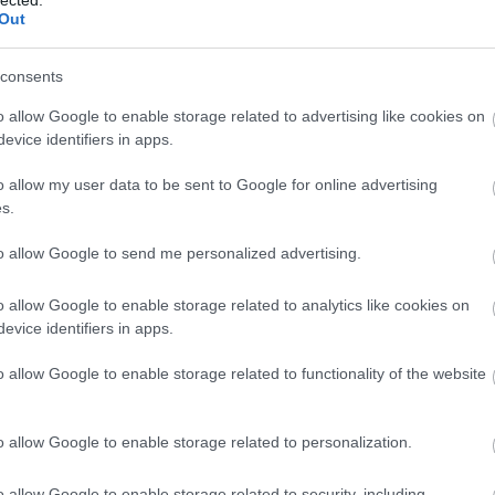
áttam a Denzel Washington és Angelina Jolie főszereplésével
Out
sze
mi szerintem egy hibátlan krimi-thriller volt. Hát persze,
árn
dtam, hogy bizony egy adaptációról van szó, így aztán
tan
consents
dtam, nem haboztam az…
bag
ben
o allow Google to enable storage related to advertising like cookies on
kevi
evice identifiers in apps.
blo
bud
o allow my user data to be sent to Google for online advertising
TOVÁBB
zaf
s.
chri
cig
to allow Google to send me personalized advertising.
Szólj hozzá!
csi
cyb
könyv
krimi
alexandra
koporsótáncos
jeffery deaver
o allow Google to enable storage related to analytics like cookies on
dar
evice identifiers in apps.
visi
glu
o allow Google to enable storage related to functionality of the website
win
drá
kül
o allow Google to enable storage related to personalization.
Edw
gye
i között hosszú idő óta szemezek le Carré műveivel. Egy
o allow Google to enable storage related to security, including