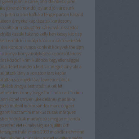
n green
john le carré
john steinbeck
john
ike
jövendőmondó
joyland
jó városunk
izs
justin cronin
kafka a tengerparton
kaland
éleon árnyéka
káprázatok
karácsony
hozott
karin slaughter
kártyavár összedől
drális
kazuki takano
kelly
ken kesey
két nap
let
kezdők
kín
királyi hálószobák
kísértettek
 éve
kondor vilmos
konkrét könyvek the sign
dio
könyv
könyvmolyképző
koporsótáncos
társ
közöd?
krimi
különös kegyetlenséggel
úrtörténet
kundera
kurt vonnegut
lány aki a
el játszik
lány a vonaton
lars kepler
hatatlan szörnyek
láva
lawrence block
hülyébb angyal
lestrapált lelkek
lét
iselhetetlen könnyűsége
libri
linda castillo
linn
mann
lionel shriver
luke delaney
madárka
vető
malevil
márai sándor
marc dugain
garet Mazzantini
markus zusak
márquez
sbéli krónikák
max brooks
megan miranda
szentelt életek
mélység
menj állíts őrt!
terségem halál
metró 2033
michelle richmond
den
minden eltűnt lány
minette walters
mióta