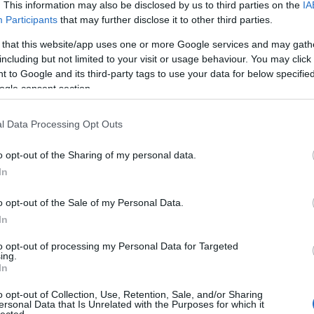
. This information may also be disclosed by us to third parties on the
IA
Zak
Participants
that may further disclose it to other third parties.
Zen
ellett, hogy ne várjak Deaver következő regényének
r is, még friss élmény A koporsótáncos. Másodszor, imádtam
 that this website/app uses one or more Google services and may gath
Cí
onló témájú könyvét. Végül pedig, az Alexandra akciójának
including but not limited to your visit or usage behaviour. You may click 
kal olcsóbban…
 to Google and its third-party tags to use your data for below specifi
11/
ogle consent section.
chri
alai
alta
l Data Processing Opt Outs
nem
TOVÁBB
ahl
o opt-out of the Sharing of my personal data.
arn
In
illu
Szólj hozzá!
üve
o opt-out of the Sale of my Personal Data.
könyv
krimi
alexandra
jeffery deaver
az illuzionista
alat
In
hal
kart
to opt-out of processing my Personal Data for Targeted
mel
ing.
orsótáncos
fog
In
pap
o opt-out of Collection, Use, Retention, Sale, and/or Sharing
rág
ersonal Data that Is Unrelated with the Purposes for which it
sza
lected.