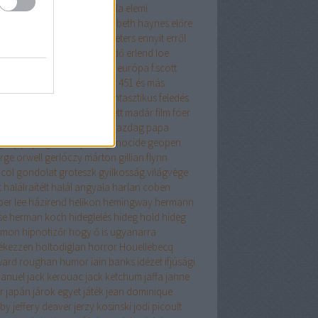
get lehetősége
éhezők viadala
elemi
zecskék
elina hirvonen
elizabeth haynes
előre
fontolt szándékkal
elvis peeters
ennyit erről
s az iszlám
én nem félek
erdő
erlend loe
tikus
érzelmes regény
esszé
európa
f.scott
gerald
fabio volo
fahrenheit 451 és más
ténetek
fanatikus
fantasy
fantasztikus
feledés
iklopédiája
felhőatlasz
festett madár
film
foer
cia história
fű dalol
gabo
gazdag papa
gény papa
general press
genocide
geopen
rge orwell
gerlóczy márton
gillian flynn
cöl
gondolat
groteszk
gyilkosság világvége
t
halálraítélt
halál angyala
harlan coben
per lee
házirend
helikon
hemingway
hermann
se
herman koch
hideglelés
hideg hold
hideg
omon
hipnotizőr
hogy ő is ugyanarra
ékezzen
holtodiglan
horror
Houellebecq
ard roughan
humor
iain banks
idézet
ifjúsági
anuel
jack kerouac
jack ketchum
jaffa
janne
er
japán
járok egyet
játék
jean dominique
by
jeffery deaver
jerzy kosinski
jodi picoult