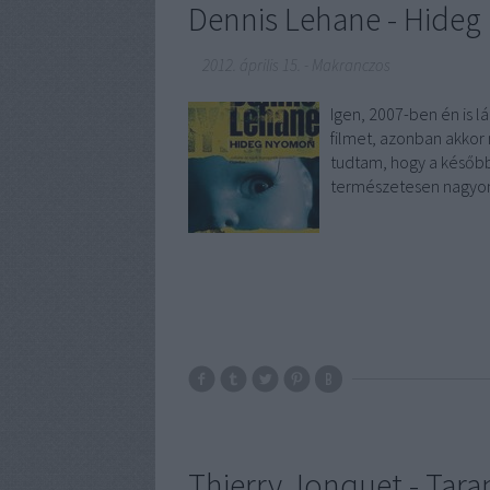
Dennis Lehane - Hide
2012. április 15.
-
Makranczos
Igen, 2007-ben én is l
filmet, azonban akkor
tudtam, hogy a később
természetesen nagyon 
Thierry Jonquet - Tara