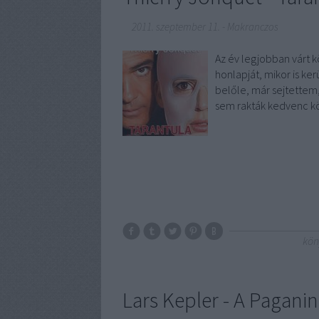
2011. szeptember 11.
-
Makranczos
Az év legjobban várt 
honlapját, mikor is ke
belőle, már sejtettem,
sem rakták kedvenc 
kön
Lars Kepler - A Pagani