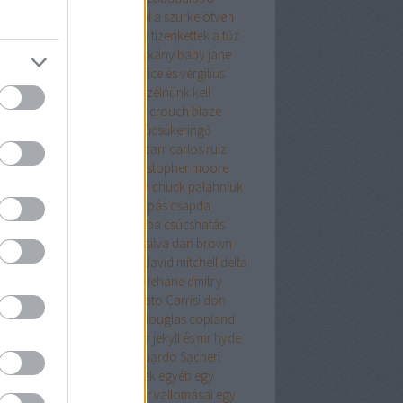
relemről és más démonokról
a szürke ötven
yalata
a tanya
a terrorista
a tizenkettek
a tűz
úja
a vacsora
a velencei sárkány
baby jane
olyvár
barbár állatok
beatrice és vergilius
kő lászló
ben h. winters
beszélnünk kell
nről
biff evangéliuma
blake crouch
blaze
g
bolond
bret easton ellis
búcsúkeringő
apest
budapest noir
caleb carr
carlos ruiz
ón
cartaphilus
christine
christopher moore
stopher priest
chuck hogan
chuck palahniuk
ányút
Címkék
csak egy harapás
csapda
kóéveink
csillagainkban a hiba
csúcshatás
erpunk
daniel keyes
daniel silva
dan brown
ázsgyár
david lagercrantz
david mitchell
delta
on
Démoni suttogás
dennis lehane
dmitry
khovsky
donald james
Donato Carrisi
don
slow
doppler
doris lessing
douglas copland
ma
drMáriás
drogháború
dr jekyll és mr hyde
önös esete
düh
e.l.james
Eduardo Sacheri
ard Albee
egerek és emberek
egyéb
egy
rek
egy pohárral
egy polgár vallomásai
egy