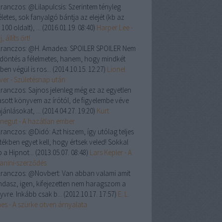
ranczos:
@Lilapulcsis: Szerintem tényleg
letes, sok fanyalgó bántja az elejét (kb az
 100 oldalt), ...
(
2016.01.19. 08:40
)
Harper Lee -
, állíts őrt!
ranczos:
@H. Amadea: SPOILER SPOILER Nem
a döntés a félelmetes, hanem, hogy mindkét
ben végül is ros...
(
2014.10.15. 12:27
)
Lionel
ver - Születésnap után
ranczos:
Sajnos jelenleg még ez az egyetlen
asott könyvem az írótól, de figyelembe véve
jánlásokat, ...
(
2014.04.27. 19:20
)
Kurt
negut - A hazátlan ember
ranczos:
@Didó: Azt hiszem, így utólag teljes
tékben egyet kell, hogy értsek veled! Sokkal
 a Hipnot...
(
2013.05.07. 08:48
)
Lars Kepler - A
anini-szerződés
ranczos:
@Novbert: Van abban valami amit
dasz, igen, kifejezetten nem haragszom a
yvre. Inkább csak b...
(
2012.10.17. 17:57
)
E. L.
es - A szürke ötven árnyalata