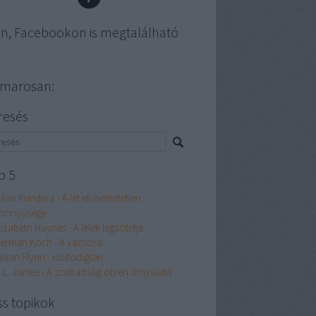
en, Facebookon is megtalálható
marosan:
resés
p 5
ilan Kundera - A lét elviselhetetlen
önnyűsége
lizabeth Haynes - A lélek legsötétje
erman Koch - A vacsora
illian Flynn - Holtodiglan
. L. James - A szabadság ötven árnyalata
ss topikok