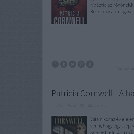
hibáznia az írónőnek.
Borzalmasan megcson
könyv
k
Patricia Cornwell - A h
2011. február 22.
-
Makranczos
Valamikor az év elej
venni, hogy egy szépi
Scarpetta-trilógia má