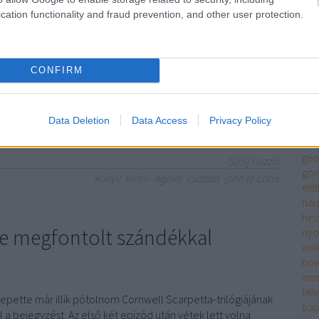
szi
kihasználva jutottam hozzá a Karla-trilógia záró darabjához,
cation functionality and fraud prevention, and other user protection.
rés
sztrakovát, egy Párizsban élő orosz emigránst felkeresi a
meg
ik embere,…
én é
ero
CONFIRM
fitz
tör
enc
TOVÁBB
Data Deletion
Data Access
Privacy Policy
fran
sze
geo
Szólj hozzá!
gön
könyv
krimi
agave
csapda
john le carré
előt
har
hes
őre megfontolt szándékkal
ny
eml
how
imm
tell
ette már illik pótolnom Cornwell Scarpetta-trilógiájának
bau
ől a bejegyzést. Az első két epizód után vétek lett volna