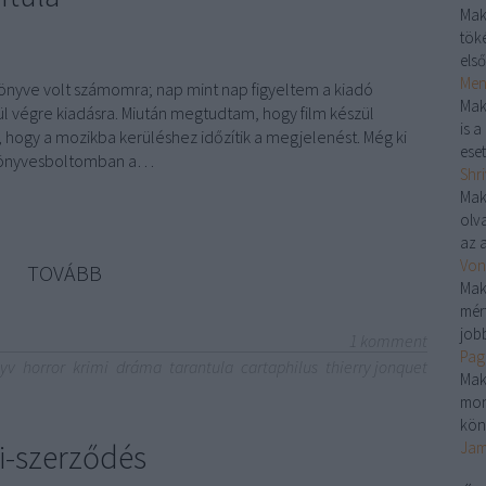
Mak
töké
első
Menj
könyve volt számomra; nap mint nap figyeltem a kiadó
Mak
rül végre kiadásra. Miután megtudtam, hogy film készül
is 
 hogy a mozikba kerüléshez időzítik a megjelenést. Még ki
eset
könyvesboltomban a…
Shri
Mak
olv
az a
Von
TOVÁBB
Mak
mér
jobb
1
komment
Pag
yv
horror
krimi
dráma
tarantula
cartaphilus
thierry jonquet
Mak
mon
kön
ni-szerződés
Jam