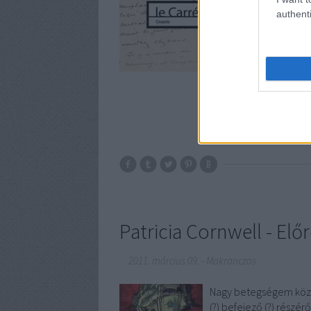
recenziós lehetőséget 
authenti
a Csapdához."Madame O
szovjet követség egy
Patricia Cornwell - El
2011. március 09.
-
Makranczos
Nagy betegségem közep
(?) befejező (?) részér