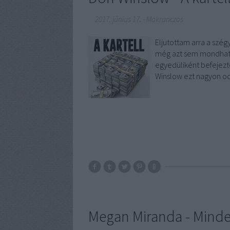
2017. június 17.
-
Makranczos
Eljutottam arra a szég
még azt sem mondhatom
egyedüliként befejezt
Winslow ezt nagyon oda
Megan Miranda - Minde