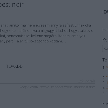
est noir
Ig
illanat, amikor már nem élvezem annyira az írást. Ennek okai
Ha
 hogy ki kell találnom valami gyógyírt. Lehet, hogy csak rövid
okat, benyomásokat kellene megörökítenem, amelyek
Ke
ány perc. Talán túl sokat gondolkodtam…
To
TOVÁBB
M
k
E
Szólj hozzá!
H
könyv
krimi
agave
kondor vilmos
budapest noir
G
E
Fri
l