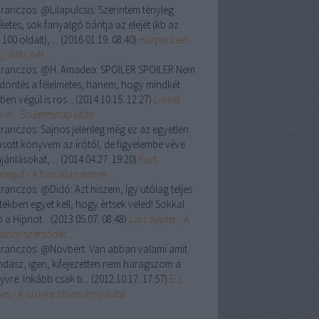
ranczos:
@Lilapulcsis: Szerintem tényleg
letes, sok fanyalgó bántja az elejét (kb az
 100 oldalt), ...
(
2016.01.19. 08:40
)
Harper Lee -
, állíts őrt!
ranczos:
@H. Amadea: SPOILER SPOILER Nem
a döntés a félelmetes, hanem, hogy mindkét
ben végül is ros...
(
2014.10.15. 12:27
)
Lionel
ver - Születésnap után
ranczos:
Sajnos jelenleg még ez az egyetlen
asott könyvem az írótól, de figyelembe véve
jánlásokat, ...
(
2014.04.27. 19:20
)
Kurt
negut - A hazátlan ember
ranczos:
@Didó: Azt hiszem, így utólag teljes
tékben egyet kell, hogy értsek veled! Sokkal
 a Hipnot...
(
2013.05.07. 08:48
)
Lars Kepler - A
anini-szerződés
ranczos:
@Novbert: Van abban valami amit
dasz, igen, kifejezetten nem haragszom a
yvre. Inkább csak b...
(
2012.10.17. 17:57
)
E. L.
es - A szürke ötven árnyalata