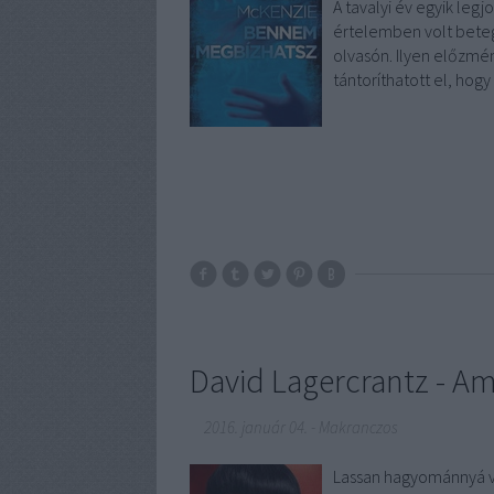
A tavalyi év egyik leg
értelemben volt beteg
olvasón. Ilyen előzmé
tántoríthatott el, hog
David Lagercrantz - A
2016. január 04.
-
Makranczos
Lassan hagyománnyá vál