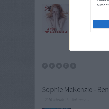
authenti
Kimondani is szörnyű, 
nyomozó második nyom
bejegyzésem, talán ne
meleget, a krimi és a 
Sophie McKenzie - Be
2016. február 16.
-
Makranczos