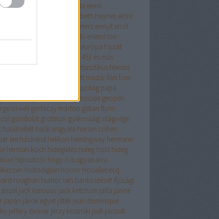
get lehetősége
éhezők viadala
elemi
zecskék
elina hirvonen
elizabeth haynes
előre
fontolt szándékkal
elvis peeters
ennyit erről
s az iszlám
én nem félek
erdő
erlend loe
tikus
érzelmes regény
esszé
európa
f.scott
gerald
fabio volo
fahrenheit 451 és más
ténetek
fanatikus
fantasy
fantasztikus
feledés
iklopédiája
felhőatlasz
festett madár
film
foer
cia história
fű dalol
gabo
gazdag papa
gény papa
general press
genocide
geopen
rge orwell
gerlóczy márton
gillian flynn
cöl
gondolat
groteszk
gyilkosság világvége
t
halálraítélt
halál angyala
harlan coben
per lee
házirend
helikon
hemingway
hermann
se
herman koch
hideglelés
hideg hold
hideg
omon
hipnotizőr
hogy ő is ugyanarra
ékezzen
holtodiglan
horror
Houellebecq
ard roughan
humor
iain banks
idézet
ifjúsági
anuel
jack kerouac
jack ketchum
jaffa
janne
er
japán
járok egyet
játék
jean dominique
by
jeffery deaver
jerzy kosinski
jodi picoult