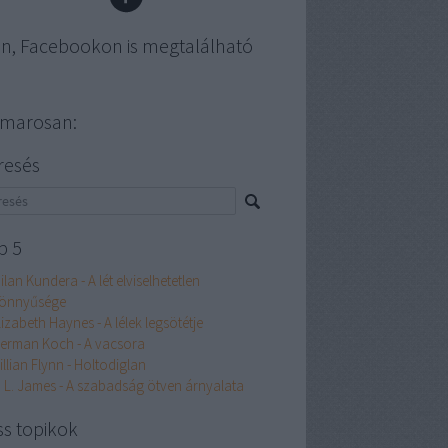
en, Facebookon is megtalálható
marosan:
resés
p 5
ilan Kundera - A lét elviselhetetlen
önnyűsége
lizabeth Haynes - A lélek legsötétje
erman Koch - A vacsora
illian Flynn - Holtodiglan
. L. James - A szabadság ötven árnyalata
ss topikok