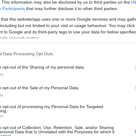
. This information may also be disclosed by us to third parties on the
IA
Zak
Participants
that may further disclose it to other third parties.
Zen
ző tollából kortárs, magyar krimi. Örvendezett a lelkem, és
al nyitottam ki a kötetet..... Alig ​​pár év telt el
 that this website/app uses one or more Google services and may gath
Cí
ének legbrutálisabb gyilkosságsorozata óta, most mégis egy
including but not limited to your visit or usage behaviour. You may click 
yel néz szembe az Országos…
 to Google and its third-party tags to use your data for below specifi
11/
ogle consent section.
chri
alai
alta
l Data Processing Opt Outs
nem
TOVÁBB
ahl
o opt-out of the Sharing of my personal data.
arn
In
illu
Szólj hozzá!
üve
o opt-out of the Sale of my Personal Data.
könyv
krimi
revans
atlantic press
szántó dániel
alat
In
hal
kart
to opt-out of processing my Personal Data for Targeted
mel
ing.
sság világvége előtt (Az utolsó
fog
In
pap
o opt-out of Collection, Use, Retention, Sale, and/or Sharing
rág
ersonal Data that Is Unrelated with the Purposes for which it
sza
lected.