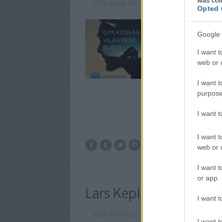
2016. április 06.
-
Makranczos
Opted 
Krimi köntösbe bújtatot
Google 
tennénk, ha tudnánk a
meg előbb ezt a könyv
I want t
mind meghalunk? Han
web or d
I want t
purpose
I want 
I want t
web or d
I want t
or app.
Lars Kepler - A tűz tanú
I want t
2016. március 21.
-
Makranczos
I want t