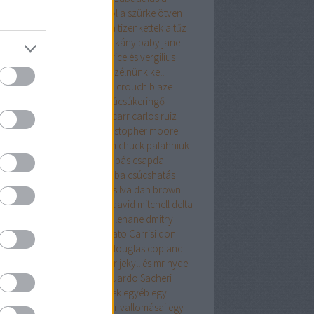
relemről és más démonokról
a szürke ötven
yalata
a tanya
a terrorista
a tizenkettek
a tűz
úja
a vacsora
a velencei sárkány
baby jane
olyvár
barbár állatok
beatrice és vergilius
kő lászló
ben h. winters
beszélnünk kell
nről
biff evangéliuma
blake crouch
blaze
g
bolond
bret easton ellis
búcsúkeringő
apest
budapest noir
caleb carr
carlos ruiz
ón
cartaphilus
christine
christopher moore
stopher priest
chuck hogan
chuck palahniuk
ányút
Címkék
csak egy harapás
csapda
kóéveink
csillagainkban a hiba
csúcshatás
erpunk
daniel keyes
daniel silva
dan brown
ázsgyár
david lagercrantz
david mitchell
delta
on
Démoni suttogás
dennis lehane
dmitry
khovsky
donald james
Donato Carrisi
don
slow
doppler
doris lessing
douglas copland
ma
drMáriás
drogháború
dr jekyll és mr hyde
önös esete
düh
e.l.james
Eduardo Sacheri
ard Albee
egerek és emberek
egyéb
egy
rek
egy pohárral
egy polgár vallomásai
egy