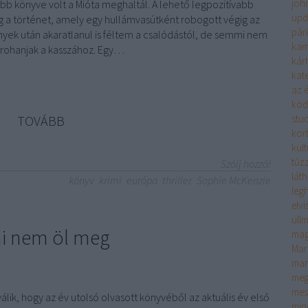
joh
jobb könyve volt a Mióta meghaltál. A lehető legpozitívabb
upd
 a történet, amely egy hullámvasútként robogott végig az
pár
nyek után akaratlanul is féltem a csalódástól, de semmi nem
kam
y rohanjak a kasszához. Egy…
kár
kate
az é
köd
TOVÁBB
stu
kor
kult
tűzz
Szólj hozzá!
lát
könyv
krimi
európa
thriller
Sophie McKenzie
leg
elv
ull
mi nem öl meg
mag
Mar
mar
meg
mes
ik, hogy az év utolsó olvasott könyvéből az aktuális év első
min