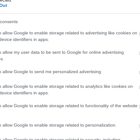
Out
sze
árn
t apokaliptikus sci-fi, amely főként az emberre fókuszál. Mit
tan
consents
 világ végének dátumát? Hát hogy a fenébe nem találtam
bag
et? Mi értelme gyilkosok után nyomozni, ha hamarosan úgyis
ben
o allow Google to enable storage related to advertising like cookies on
k Palace nyomozó már számtalanszor…
kevi
evice identifiers in apps.
blo
bud
o allow my user data to be sent to Google for online advertising
zaf
s.
chri
TOVÁBB
cig
to allow Google to send me personalized advertising.
csi
cyb
o allow Google to enable storage related to analytics like cookies on
Szólj hozzá!
dar
evice identifiers in apps.
könyv
krimi
agave
ben h. winters
gyilkosság világvége előtt
visi
glu
o allow Google to enable storage related to functionality of the website
win
drá
ja
kül
o allow Google to enable storage related to personalization.
Edw
gye
o allow Google to enable storage related to security, including