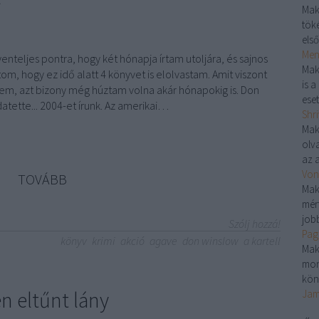
Mak
töké
első
Menj
yenteljes pontra, hogy két hónapja írtam utoljára, és sajnos
Mak
, hogy ez idő alatt 4 könyvet is elolvastam. Amit viszont
is 
em, azt bizony még húztam volna akár hónapokig is. Don
eset
tette... 2004-et ​írunk. Az amerikai…
Shri
Mak
olv
az a
Von
TOVÁBB
Mak
mér
jobb
Szólj hozzá!
Pag
könyv
krimi
akció
agave
don winslow
a kartell
Mak
mon
kön
n eltűnt lány
Jam