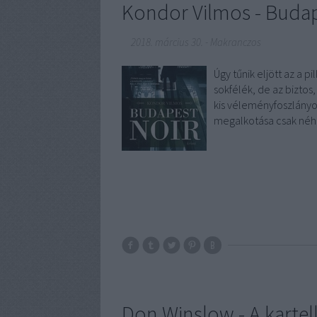
Kondor Vilmos - Budap
2018. március 30.
-
Makranczos
Úgy tűnik eljött az a p
sokfélék, de az biztos,
kis véleményfoszlány
megalkotása csak néh
Don Winslow - A kartel