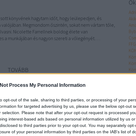
Őke
Adr
vasott könyvének hagytam időt, hogy leülepedjen, és
Aki
e a valójában. Megmondom őszintén, sokat nem vártam tőle,
Ama
lvasni. Nicolette ​​Farrellnek boldog élete van
Byb
Cse
res a munkájában és nagyon szereti a vőlegényét.…
FFG
KÖN
Kön
Kön
TOVÁBB
Kön
Kön
Kön
Not Process My Personal Information
Szólj hozzá!
MO
Min
nyv
krimi
agave
thriller
megan miranda
minden eltűnt lány
to opt-out of the sale, sharing to third parties, or processing of your per
Nim
formation for targeted advertising by us, please use the below opt-out s
Olv
r selection. Please note that after your opt-out request is processed y
Olv
eing interest-based ads based on personal information utilized by us or
Pupi
disclosed to third parties prior to your opt-out. You may separately opt-
Pupi
losure of your personal information by third parties on the IAB’s list of
Rita