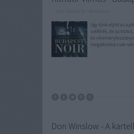
2018. március 30.
-
Makranczos
Úgy tűnik eljött az a p
sokfélék, de az biztos,
kis véleményfoszlány
megalkotása csak néh
Don Winslow - A kartel