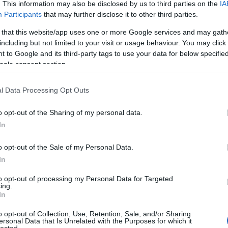
. This information may also be disclosed by us to third parties on the
IA
Zak
Participants
that may further disclose it to other third parties.
Zen
ra nagy hatással volt rám, úgyhogy bíztam benne, hogy Koch
sem fogok csalódni. Ha úgy vesszük, hogy A vacsora megüli
 that this website/app uses one or more Google services and may gath
Cí
kkor a Nyaraló úszómedencével talán még fájdalmasabb
including but not limited to your visit or usage behaviour. You may click 
mikor egy félresikerült orvosi beavatkozás…
 to Google and its third-party tags to use your data for below specifi
11/
ogle consent section.
chri
alai
alta
l Data Processing Opt Outs
nem
TOVÁBB
ahl
o opt-out of the Sharing of my personal data.
arn
In
illu
Szólj hozzá!
üve
o opt-out of the Sale of my Personal Data.
könyv
európa
dráma
herman koch
nyaraló úszómedencével
alat
In
hal
kart
to opt-out of processing my Personal Data for Targeted
mel
ing.
rina
fog
In
pap
o opt-out of Collection, Use, Retention, Sale, and/or Sharing
rág
ersonal Data that Is Unrelated with the Purposes for which it
sza
lected.