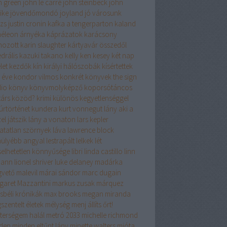
n green
john le carré
john steinbeck
john
ike
jövendőmondó
joyland
jó városunk
izs
justin cronin
kafka a tengerparton
kaland
éleon árnyéka
káprázatok
karácsony
hozott
karin slaughter
kártyavár összedől
drális
kazuki takano
kelly
ken kesey
két nap
let
kezdők
kín
királyi hálószobák
kísértettek
 éve
kondor vilmos
konkrét könyvek the sign
dio
könyv
könyvmolyképző
koporsótáncos
társ
közöd?
krimi
különös kegyetlenséggel
úrtörténet
kundera
kurt vonnegut
lány aki a
el játszik
lány a vonaton
lars kepler
hatatlan szörnyek
láva
lawrence block
hülyébb angyal
lestrapált lelkek
lét
iselhetetlen könnyűsége
libri
linda castillo
linn
mann
lionel shriver
luke delaney
madárka
vető
malevil
márai sándor
marc dugain
garet Mazzantini
markus zusak
márquez
sbéli krónikák
max brooks
megan miranda
szentelt életek
mélység
menj állíts őrt!
terségem halál
metró 2033
michelle richmond
den
minden eltűnt lány
minette walters
mióta