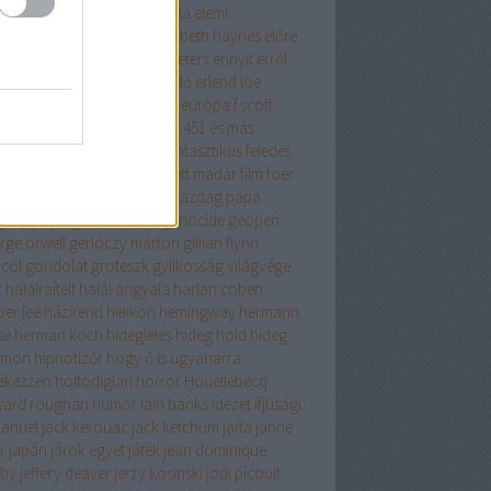
get lehetősége
éhezők viadala
elemi
zecskék
elina hirvonen
elizabeth haynes
előre
fontolt szándékkal
elvis peeters
ennyit erről
s az iszlám
én nem félek
erdő
erlend loe
tikus
érzelmes regény
esszé
európa
f.scott
gerald
fabio volo
fahrenheit 451 és más
ténetek
fanatikus
fantasy
fantasztikus
feledés
iklopédiája
felhőatlasz
festett madár
film
foer
cia história
fű dalol
gabo
gazdag papa
gény papa
general press
genocide
geopen
rge orwell
gerlóczy márton
gillian flynn
cöl
gondolat
groteszk
gyilkosság világvége
t
halálraítélt
halál angyala
harlan coben
per lee
házirend
helikon
hemingway
hermann
se
herman koch
hideglelés
hideg hold
hideg
omon
hipnotizőr
hogy ő is ugyanarra
ékezzen
holtodiglan
horror
Houellebecq
ard roughan
humor
iain banks
idézet
ifjúsági
anuel
jack kerouac
jack ketchum
jaffa
janne
er
japán
járok egyet
játék
jean dominique
by
jeffery deaver
jerzy kosinski
jodi picoult