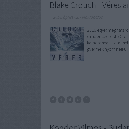
Blake Crouch - Véres a
2018. április 02.
-
Makranczos
2016 egyik meghatáro
címben szereplő Crouc
karácsonyán az aranyb
gyermek nyom nélkül e
Kondor Vilmos - Budap