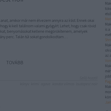
Mak
töké
első
Menj
illanat, amikor már nem élvezem annyira az írást. Ennek okai
Mak
 hogy ki kell találnom valami gyógyírt. Lehet, hogy csak rövid
is 
okat, benyomásokat kellene megörökítenem, amelyek
eset
ány perc. Talán túl sokat gondolkodtam…
Shri
Mak
olv
az a
Von
TOVÁBB
Mak
mér
jobb
Szólj hozzá!
Pag
könyv
krimi
agave
kondor vilmos
budapest noir
Mak
mon
kön
l
Jam