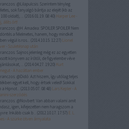
ranczos:
@Lilapulcsis: Szerintem tényleg
letes, sok fanyalgó bántja az elejét (kb az
 100 oldalt), ...
(
2016.01.19. 08:40
)
Harper Lee -
, állíts őrt!
ranczos:
@H. Amadea: SPOILER SPOILER Nem
a döntés a félelmetes, hanem, hogy mindkét
ben végül is ros...
(
2014.10.15. 12:27
)
Lionel
ver - Születésnap után
ranczos:
Sajnos jelenleg még ez az egyetlen
asott könyvem az írótól, de figyelembe véve
jánlásokat, ...
(
2014.04.27. 19:20
)
Kurt
negut - A hazátlan ember
ranczos:
@Didó: Azt hiszem, így utólag teljes
tékben egyet kell, hogy értsek veled! Sokkal
 a Hipnot...
(
2013.05.07. 08:48
)
Lars Kepler - A
anini-szerződés
ranczos:
@Novbert: Van abban valami amit
dasz, igen, kifejezetten nem haragszom a
yvre. Inkább csak b...
(
2012.10.17. 17:57
)
E. L.
es - A szürke ötven árnyalata