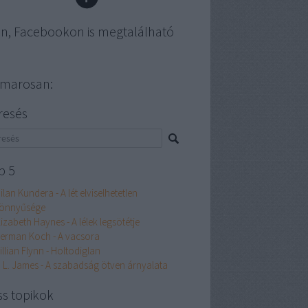
en, Facebookon is megtalálható
marosan:
resés
p 5
ilan Kundera - A lét elviselhetetlen
önnyűsége
lizabeth Haynes - A lélek legsötétje
erman Koch - A vacsora
illian Flynn - Holtodiglan
. L. James - A szabadság ötven árnyalata
ss topikok