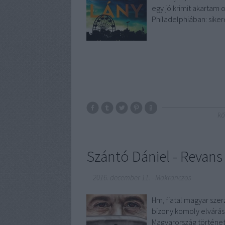
egy jó krimit akartam o
Philadelphiában: sike
kö
Szántó Dániel - Revans
2016. december 11.
-
Makranczos
Hm, fiatal magyar szer
bizony komoly elvárásokk
Magyarország történet