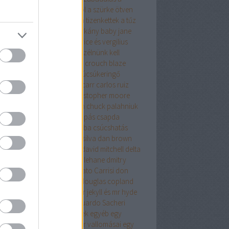
relemről és más démonokról
a szürke ötven
yalata
a tanya
a terrorista
a tizenkettek
a tűz
úja
a vacsora
a velencei sárkány
baby jane
olyvár
barbár állatok
beatrice és vergilius
kő lászló
ben h. winters
beszélnünk kell
nről
biff evangéliuma
blake crouch
blaze
g
bolond
bret easton ellis
búcsúkeringő
apest
budapest noir
caleb carr
carlos ruiz
ón
cartaphilus
christine
christopher moore
stopher priest
chuck hogan
chuck palahniuk
ányút
Címkék
csak egy harapás
csapda
kóéveink
csillagainkban a hiba
csúcshatás
erpunk
daniel keyes
daniel silva
dan brown
ázsgyár
david lagercrantz
david mitchell
delta
on
Démoni suttogás
dennis lehane
dmitry
khovsky
donald james
Donato Carrisi
don
slow
doppler
doris lessing
douglas copland
ma
drMáriás
drogháború
dr jekyll és mr hyde
önös esete
düh
e.l.james
Eduardo Sacheri
ard Albee
egerek és emberek
egyéb
egy
rek
egy pohárral
egy polgár vallomásai
egy