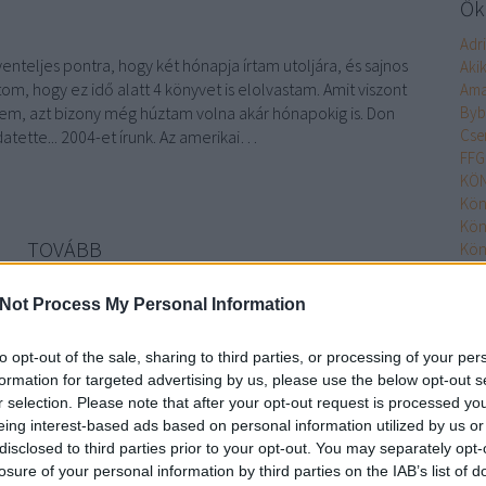
Őke
Adr
yenteljes pontra, hogy két hónapja írtam utoljára, és sajnos
Aki
, hogy ez idő alatt 4 könyvet is elolvastam. Amit viszont
Ama
em, azt bizony még húztam volna akár hónapokig is. Don
Byb
Cse
tette... 2004-et ​írunk. Az amerikai…
FFG
KÖN
Kön
Kön
TOVÁBB
Kön
Kön
Kön
Not Process My Personal Information
Szólj hozzá!
MO
Min
könyv
krimi
akció
agave
don winslow
a kartell
to opt-out of the sale, sharing to third parties, or processing of your per
Nim
formation for targeted advertising by us, please use the below opt-out s
Olv
r selection. Please note that after your opt-out request is processed y
Olv
ó úszómedencével
eing interest-based ads based on personal information utilized by us or
Pupi
disclosed to third parties prior to your opt-out. You may separately opt-
Pupi
losure of your personal information by third parties on the IAB’s list of
Rita