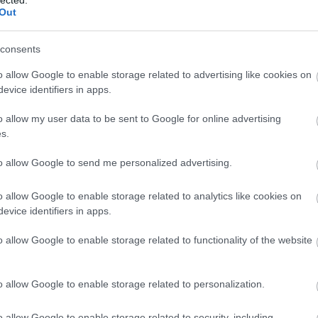
nyvek Temetője trilógiával elrabolta a lelkem, ezáltal nem
Out
sze
j megjelenésére azonnal lecsapok. Az Európa Kiadónak hála
árn
, a világhírnév előtti regényével, amely szintén nem
tan
consents
lkünk ​padlásán valamennyien őrzünk…
bag
ben
o allow Google to enable storage related to advertising like cookies on
kevi
evice identifiers in apps.
blo
bud
o allow my user data to be sent to Google for online advertising
TOVÁBB
zaf
s.
chri
cig
to allow Google to send me personalized advertising.
Szólj hozzá!
csi
cyb
könyv
európa
dráma
szépirodalom
carlos ruiz zafón
o allow Google to enable storage related to analytics like cookies on
dar
evice identifiers in apps.
visi
glu
o allow Google to enable storage related to functionality of the website
stvér
win
drá
kül
o allow Google to enable storage related to personalization.
Edw
gye
s magyarul kiadott regényét imádom. Bátran nyúl olyan
o allow Google to enable storage related to security, including