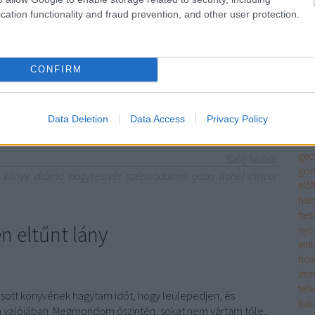
szi
 legtöbben kerülünk, vagy csak kellemetlenül érezzük
cation functionality and fraud prevention, and other user protection.
rés
estvér is ilyen regény, és pont azt kaptam, amire
meg
andora kimegy a bátyja, Edison elé az iowai belföldi…
én é
ero
CONFIRM
fitz
tör
enc
TOVÁBB
Data Deletion
Data Access
Privacy Policy
fran
sze
geo
Szólj hozzá!
gön
könyv
dráma
nagytestvér
szépirodalom
gabo
lionel shriver
előt
har
hes
n eltűnt lány
ny
eml
how
imm
tell
vasott könyvének hagytam időt, hogy leülepedjen, és
bau
e a valójában. Megmondom őszintén, sokat nem vártam tőle,