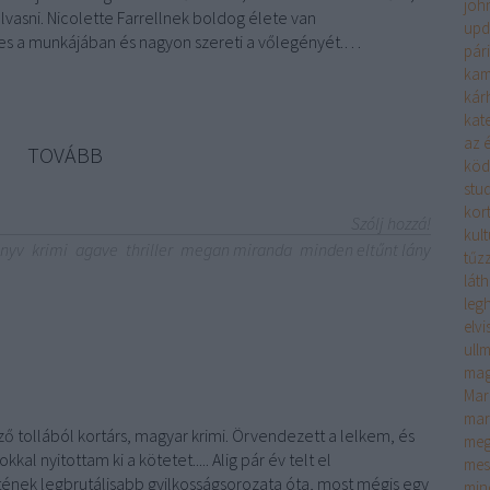
joh
lvasni. Nicolette ​​Farrellnek boldog élete van
upd
res a munkájában és nagyon szereti a vőlegényét.…
pár
kam
kár
kate
az é
TOVÁBB
köd
stu
kor
Szólj hozzá!
kult
nyv
krimi
agave
thriller
megan miranda
minden eltűnt lány
tűzz
lát
leg
elv
ull
mag
Mar
mar
ző tollából kortárs, magyar krimi. Örvendezett a lelkem, és
meg
al nyitottam ki a kötetet..... Alig ​​pár év telt el
mes
ének legbrutálisabb gyilkosságsorozata óta, most mégis egy
min