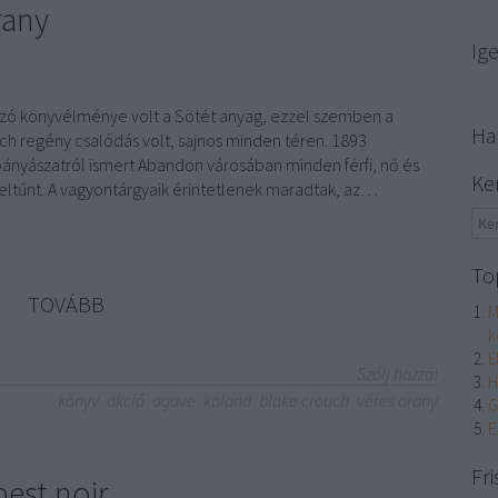
rany
Ig
zó könyvélménye volt a Sötét anyag, ezzel szemben a
Ha
h regény csalódás volt, sajnos minden téren. 1893
ányászatról ismert Abandon városában minden férfi, nő és
Ke
ltűnt. A vagyontárgyaik érintetlenek maradtak, az…
To
TOVÁBB
M
k
E
Szólj hozzá!
H
könyv
akció
agave
kaland
blake crouch
véres arany
G
E
Fri
est noir