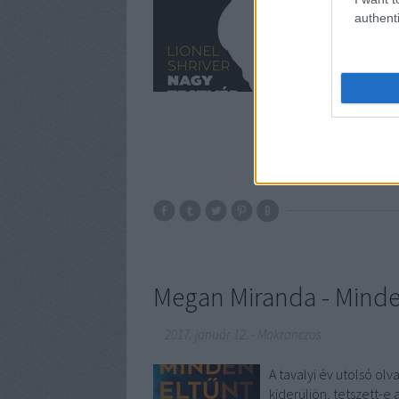
témákhoz, amelyeket a
authenti
magunkat tőle. A Nagyt
számítottam. Amikor ​P
Megan Miranda - Minde
2017. január 12.
-
Makranczos
A tavalyi év utolsó ol
kiderüljön, tetszett-