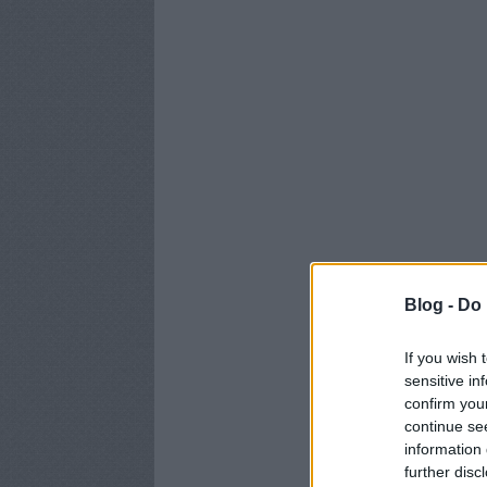
Blog -
Do 
If you wish 
sensitive in
confirm you
continue se
information 
further disc