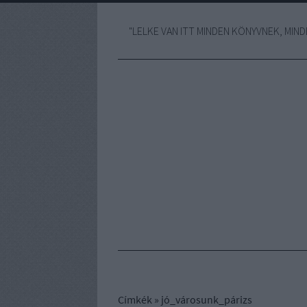
"LELKE VAN ITT MINDEN KÖNYVNEK, MINDE
Címkék
»
jó_városunk_párizs