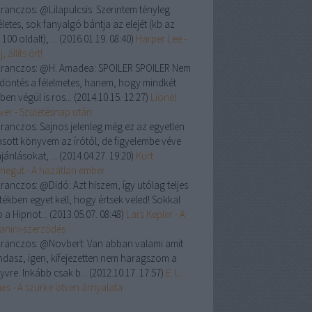
ranczos:
@Lilapulcsis: Szerintem tényleg
letes, sok fanyalgó bántja az elejét (kb az
 100 oldalt), ...
(
2016.01.19. 08:40
)
Harper Lee -
, állíts őrt!
ranczos:
@H. Amadea: SPOILER SPOILER Nem
a döntés a félelmetes, hanem, hogy mindkét
ben végül is ros...
(
2014.10.15. 12:27
)
Lionel
ver - Születésnap után
ranczos:
Sajnos jelenleg még ez az egyetlen
asott könyvem az írótól, de figyelembe véve
jánlásokat, ...
(
2014.04.27. 19:20
)
Kurt
negut - A hazátlan ember
ranczos:
@Didó: Azt hiszem, így utólag teljes
tékben egyet kell, hogy értsek veled! Sokkal
 a Hipnot...
(
2013.05.07. 08:48
)
Lars Kepler - A
anini-szerződés
ranczos:
@Novbert: Van abban valami amit
dasz, igen, kifejezetten nem haragszom a
yvre. Inkább csak b...
(
2012.10.17. 17:57
)
E. L.
es - A szürke ötven árnyalata