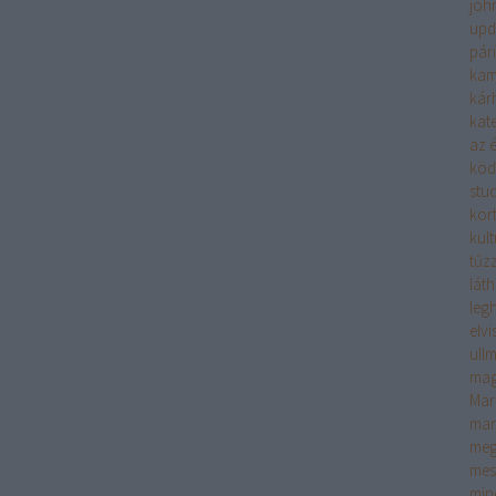
joh
upd
pár
kam
kár
kate
az é
köd
stu
kor
kult
tűzz
lát
leg
elv
ull
mag
Mar
mar
meg
mes
min