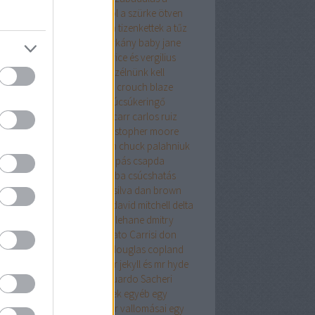
relemről és más démonokról
a szürke ötven
yalata
a tanya
a terrorista
a tizenkettek
a tűz
úja
a vacsora
a velencei sárkány
baby jane
olyvár
barbár állatok
beatrice és vergilius
kő lászló
ben h. winters
beszélnünk kell
nről
biff evangéliuma
blake crouch
blaze
g
bolond
bret easton ellis
búcsúkeringő
apest
budapest noir
caleb carr
carlos ruiz
ón
cartaphilus
christine
christopher moore
stopher priest
chuck hogan
chuck palahniuk
ányút
Címkék
csak egy harapás
csapda
kóéveink
csillagainkban a hiba
csúcshatás
erpunk
daniel keyes
daniel silva
dan brown
ázsgyár
david lagercrantz
david mitchell
delta
on
Démoni suttogás
dennis lehane
dmitry
khovsky
donald james
Donato Carrisi
don
slow
doppler
doris lessing
douglas copland
ma
drMáriás
drogháború
dr jekyll és mr hyde
önös esete
düh
e.l.james
Eduardo Sacheri
ard Albee
egerek és emberek
egyéb
egy
rek
egy pohárral
egy polgár vallomásai
egy