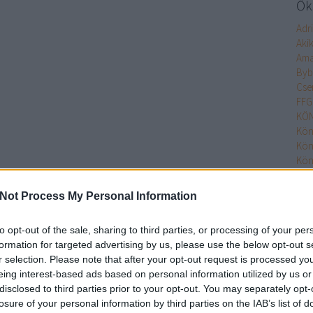
Őke
Adr
Aki
Ama
Byb
Cse
FFG
KÖN
Kön
Kön
Kön
Kön
Kön
Not Process My Personal Information
MO
Min
to opt-out of the sale, sharing to third parties, or processing of your per
Nim
formation for targeted advertising by us, please use the below opt-out s
Olv
r selection. Please note that after your opt-out request is processed y
Olv
eing interest-based ads based on personal information utilized by us or
Pupi
disclosed to third parties prior to your opt-out. You may separately opt-
Pupi
losure of your personal information by third parties on the IAB’s list of
Rita