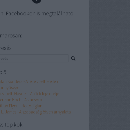
en, Facebookon is megtalálható
marosan:
resés
p 5
ilan Kundera - A lét elviselhetetlen
önnyűsége
lizabeth Haynes - A lélek legsötétje
erman Koch - A vacsora
illian Flynn - Holtodiglan
. L. James - A szabadság ötven árnyalata
ss topikok