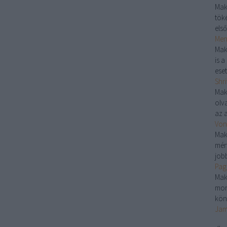
Mak
töké
első
Menj
Mak
is 
eset
Shri
Mak
olv
az a
Von
Mak
mér
jobb
Pag
Mak
mon
kön
Jam