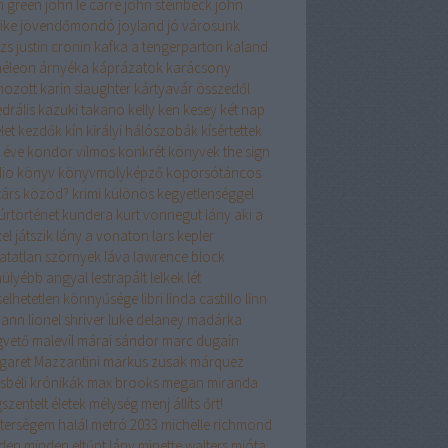
n green
john le carré
john steinbeck
john
ike
jövendőmondó
joyland
jó városunk
izs
justin cronin
kafka a tengerparton
kaland
éleon árnyéka
káprázatok
karácsony
hozott
karin slaughter
kártyavár összedől
drális
kazuki takano
kelly
ken kesey
két nap
let
kezdők
kín
királyi hálószobák
kísértettek
 éve
kondor vilmos
konkrét könyvek the sign
dio
könyv
könyvmolyképző
koporsótáncos
társ
közöd?
krimi
különös kegyetlenséggel
úrtörténet
kundera
kurt vonnegut
lány aki a
el játszik
lány a vonaton
lars kepler
hatatlan szörnyek
láva
lawrence block
hülyébb angyal
lestrapált lelkek
lét
iselhetetlen könnyűsége
libri
linda castillo
linn
mann
lionel shriver
luke delaney
madárka
vető
malevil
márai sándor
marc dugain
garet Mazzantini
markus zusak
márquez
sbéli krónikák
max brooks
megan miranda
szentelt életek
mélység
menj állíts őrt!
terségem halál
metró 2033
michelle richmond
den
minden eltűnt lány
minette walters
mióta