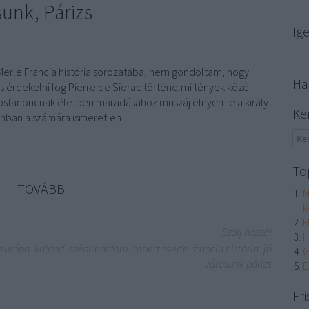
sunk, Párizs
Ig
rle Francia história sorozatába, nem gondoltam, hogy
Ha
is érdekelni fog Pierre de Siorac történelmi tények közé
rvostanoncnak életben maradásához muszáj elnyernie a király
Ke
onban a számára ismeretlen…
To
TOVÁBB
M
k
E
Szólj hozzá!
H
európa
kaland
szépirodalom
robert merle
francia história
jó
G
városunk párizs
E
Fri