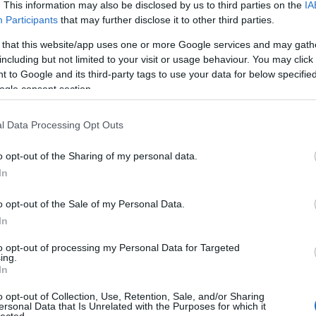
. This information may also be disclosed by us to third parties on the
IA
Zak
Participants
that may further disclose it to other third parties.
Zen
 that this website/app uses one or more Google services and may gath
Cí
including but not limited to your visit or usage behaviour. You may click 
 to Google and its third-party tags to use your data for below specifi
11/
ogle consent section.
chri
alai
alta
l Data Processing Opt Outs
nem
ahl
o opt-out of the Sharing of my personal data.
arn
In
illu
üve
o opt-out of the Sale of my Personal Data.
alat
In
hal
kart
to opt-out of processing my Personal Data for Targeted
mel
ing.
fog
In
pap
o opt-out of Collection, Use, Retention, Sale, and/or Sharing
rág
ersonal Data that Is Unrelated with the Purposes for which it
sza
lected.