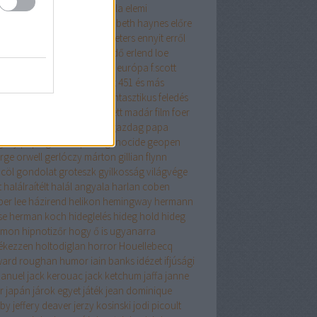
get lehetősége
éhezők viadala
elemi
zecskék
elina hirvonen
elizabeth haynes
előre
fontolt szándékkal
elvis peeters
ennyit erről
s az iszlám
én nem félek
erdő
erlend loe
tikus
érzelmes regény
esszé
európa
f.scott
gerald
fabio volo
fahrenheit 451 és más
ténetek
fanatikus
fantasy
fantasztikus
feledés
iklopédiája
felhőatlasz
festett madár
film
foer
cia história
fű dalol
gabo
gazdag papa
gény papa
general press
genocide
geopen
rge orwell
gerlóczy márton
gillian flynn
cöl
gondolat
groteszk
gyilkosság világvége
t
halálraítélt
halál angyala
harlan coben
per lee
házirend
helikon
hemingway
hermann
se
herman koch
hideglelés
hideg hold
hideg
omon
hipnotizőr
hogy ő is ugyanarra
ékezzen
holtodiglan
horror
Houellebecq
ard roughan
humor
iain banks
idézet
ifjúsági
anuel
jack kerouac
jack ketchum
jaffa
janne
er
japán
járok egyet
játék
jean dominique
by
jeffery deaver
jerzy kosinski
jodi picoult