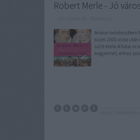
Robert Merle - Jó váro
2012. január 26.
-
Makranczos
Amikor belekezdtem Me
közel 2000 oldal után 
szőtt élete.A fiatal o
kegyelmét, ehhez az
könyv
történelem