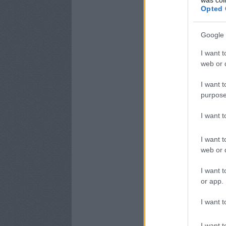
Opted 
Google 
I want t
web or d
I want t
purpose
I want 
I want t
web or d
I want t
or app.
I want t
I want t