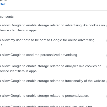
Out
sze
árn
tan
consents
bag
ben
o allow Google to enable storage related to advertising like cookies on
kevi
evice identifiers in apps.
blo
bud
o allow my user data to be sent to Google for online advertising
zaf
s.
chri
cig
to allow Google to send me personalized advertising.
csi
cyb
o allow Google to enable storage related to analytics like cookies on
dar
evice identifiers in apps.
visi
glu
o allow Google to enable storage related to functionality of the website
win
drá
kül
o allow Google to enable storage related to personalization.
Edw
gye
o allow Google to enable storage related to security, including