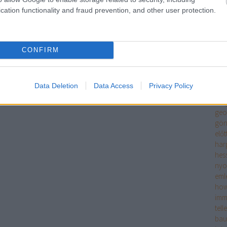
szi
cation functionality and fraud prevention, and other user protection.
rés
meg
én é
ero
CONFIRM
fitz
tör
enc
Data Deletion
Data Access
Privacy Policy
fran
sze
geo
gön
előt
har
hes
ny
eml
how
imm
tell
bau