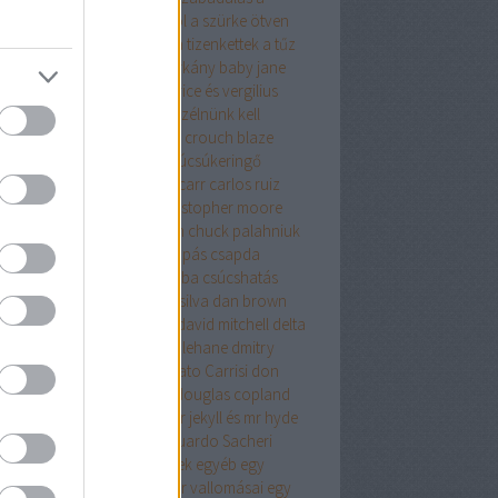
relemről és más démonokról
a szürke ötven
yalata
a tanya
a terrorista
a tizenkettek
a tűz
úja
a vacsora
a velencei sárkány
baby jane
olyvár
barbár állatok
beatrice és vergilius
kő lászló
ben h. winters
beszélnünk kell
nről
biff evangéliuma
blake crouch
blaze
g
bolond
bret easton ellis
búcsúkeringő
apest
budapest noir
caleb carr
carlos ruiz
ón
cartaphilus
christine
christopher moore
stopher priest
chuck hogan
chuck palahniuk
ányút
Címkék
csak egy harapás
csapda
kóéveink
csillagainkban a hiba
csúcshatás
erpunk
daniel keyes
daniel silva
dan brown
ázsgyár
david lagercrantz
david mitchell
delta
on
Démoni suttogás
dennis lehane
dmitry
khovsky
donald james
Donato Carrisi
don
slow
doppler
doris lessing
douglas copland
ma
drMáriás
drogháború
dr jekyll és mr hyde
önös esete
düh
e.l.james
Eduardo Sacheri
ard Albee
egerek és emberek
egyéb
egy
rek
egy pohárral
egy polgár vallomásai
egy