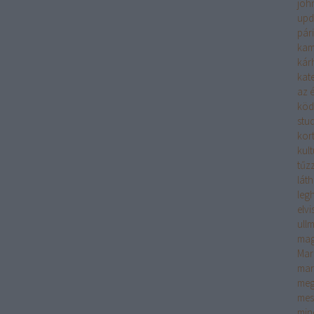
joh
upd
pár
kam
kár
kate
az é
köd
stu
kor
kult
tűzz
lát
leg
elv
ull
mag
Mar
mar
meg
mes
min