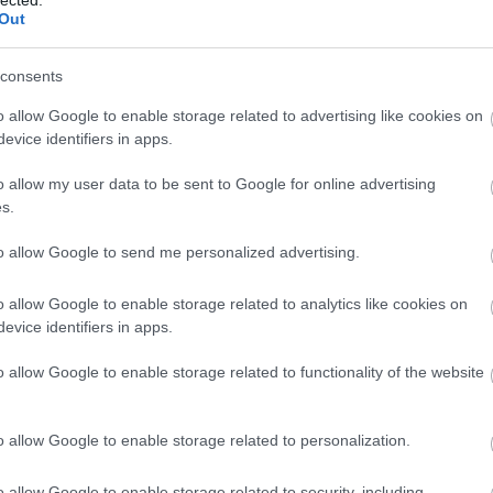
Out
sze
árn
tan
consents
bag
ben
o allow Google to enable storage related to advertising like cookies on
kevi
evice identifiers in apps.
blo
bud
o allow my user data to be sent to Google for online advertising
zaf
s.
chri
cig
to allow Google to send me personalized advertising.
csi
cyb
o allow Google to enable storage related to analytics like cookies on
dar
evice identifiers in apps.
visi
glu
o allow Google to enable storage related to functionality of the website
win
drá
kül
o allow Google to enable storage related to personalization.
Edw
gye
o allow Google to enable storage related to security, including