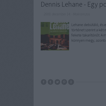
Dennis Lehane - Egy po
2009. december 14.
-
Makranczos
Lehane debütáló, és e
történet szerint a ké
fekete takarítónőt. A 
könnyen megy, azonb