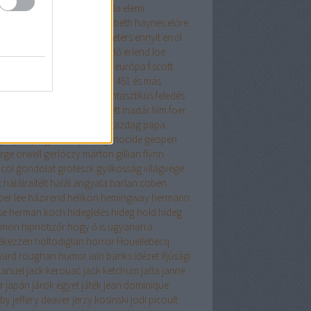
get lehetősége
éhezők viadala
elemi
zecskék
elina hirvonen
elizabeth haynes
előre
fontolt szándékkal
elvis peeters
ennyit erről
s az iszlám
én nem félek
erdő
erlend loe
tikus
érzelmes regény
esszé
európa
f.scott
gerald
fabio volo
fahrenheit 451 és más
ténetek
fanatikus
fantasy
fantasztikus
feledés
iklopédiája
felhőatlasz
festett madár
film
foer
cia história
fű dalol
gabo
gazdag papa
gény papa
general press
genocide
geopen
rge orwell
gerlóczy márton
gillian flynn
cöl
gondolat
groteszk
gyilkosság világvége
t
halálraítélt
halál angyala
harlan coben
per lee
házirend
helikon
hemingway
hermann
se
herman koch
hideglelés
hideg hold
hideg
omon
hipnotizőr
hogy ő is ugyanarra
ékezzen
holtodiglan
horror
Houellebecq
ard roughan
humor
iain banks
idézet
ifjúsági
anuel
jack kerouac
jack ketchum
jaffa
janne
er
japán
járok egyet
játék
jean dominique
by
jeffery deaver
jerzy kosinski
jodi picoult