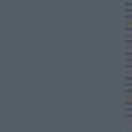
Mak
töké
első
Menj
Mak
is 
eset
Shri
Mak
olv
az a
Von
Mak
mér
jobb
Pag
Mak
mon
kön
Jam