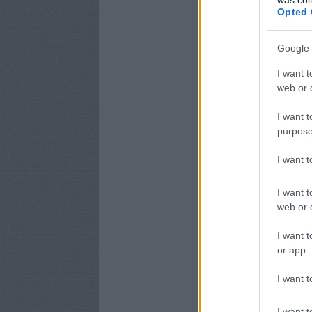
Opted 
Google 
I want t
web or d
I want t
purpose
I want 
I want t
web or d
I want t
or app.
I want t
I want t