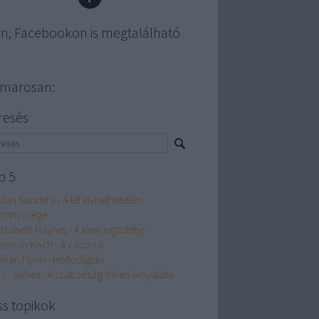
en, Facebookon is megtalálható
marosan:
resés
p 5
ilan Kundera - A lét elviselhetetlen
önnyűsége
lizabeth Haynes - A lélek legsötétje
erman Koch - A vacsora
illian Flynn - Holtodiglan
. L. James - A szabadság ötven árnyalata
ss topikok