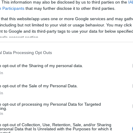
. This information may also be disclosed by us to third parties on the
IA
Zak
Participants
that may further disclose it to other third parties.
Zen
 that this website/app uses one or more Google services and may gath
Cí
including but not limited to your visit or usage behaviour. You may click 
 to Google and its third-party tags to use your data for below specifi
11/
ogle consent section.
chri
alai
alta
l Data Processing Opt Outs
nem
ahl
o opt-out of the Sharing of my personal data.
arn
In
illu
üve
o opt-out of the Sale of my Personal Data.
alat
In
hal
kart
to opt-out of processing my Personal Data for Targeted
mel
ing.
fog
In
pap
o opt-out of Collection, Use, Retention, Sale, and/or Sharing
rág
ersonal Data that Is Unrelated with the Purposes for which it
sza
lected.