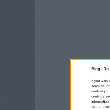
Blog -
Do 
If you wish 
sensitive in
confirm you
continue se
information 
further disc