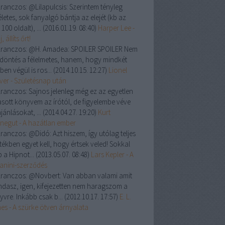
ranczos:
@Lilapulcsis: Szerintem tényleg
letes, sok fanyalgó bántja az elejét (kb az
 100 oldalt), ...
(
2016.01.19. 08:40
)
Harper Lee -
, állíts őrt!
ranczos:
@H. Amadea: SPOILER SPOILER Nem
a döntés a félelmetes, hanem, hogy mindkét
ben végül is ros...
(
2014.10.15. 12:27
)
Lionel
ver - Születésnap után
ranczos:
Sajnos jelenleg még ez az egyetlen
asott könyvem az írótól, de figyelembe véve
jánlásokat, ...
(
2014.04.27. 19:20
)
Kurt
negut - A hazátlan ember
ranczos:
@Didó: Azt hiszem, így utólag teljes
tékben egyet kell, hogy értsek veled! Sokkal
 a Hipnot...
(
2013.05.07. 08:48
)
Lars Kepler - A
anini-szerződés
ranczos:
@Novbert: Van abban valami amit
dasz, igen, kifejezetten nem haragszom a
yvre. Inkább csak b...
(
2012.10.17. 17:57
)
E. L.
es - A szürke ötven árnyalata