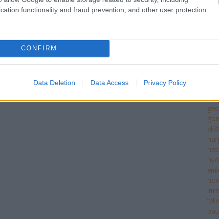
szi
cation functionality and fraud prevention, and other user protection.
rés
meg
én é
ero
CONFIRM
fitz
tör
enc
Data Deletion
Data Access
Privacy Policy
fran
sze
geo
gön
előt
har
hes
ny
eml
how
imm
tell
bau