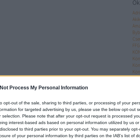
Őke
Adr
Aki
Ama
Byb
Cse
FFG
KÖN
Kön
Kön
Kön
Kön
Kön
Not Process My Personal Information
MO
Min
to opt-out of the sale, sharing to third parties, or processing of your per
Nim
formation for targeted advertising by us, please use the below opt-out s
Olv
r selection. Please note that after your opt-out request is processed y
Olv
eing interest-based ads based on personal information utilized by us or
Pupi
disclosed to third parties prior to your opt-out. You may separately opt-
Pupi
losure of your personal information by third parties on the IAB’s list of
Rita