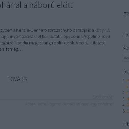
hárral a háború előtt
Ig
gyben a Kenzie-Gennaro sorozat nyitó darabja is a könyv. A
Ha
t magánnyomozónak fel kell kutatni egy Jenna Angeline nevű
megbízóik pedig magas rangú politikusok. A nő felkutatása
Ke
an itt még…
To
TOVÁBB
M
k
E
Szólj hozzá!
H
könyv
krimi
agave
dennis lehane
egy pohárral
G
E
Fri