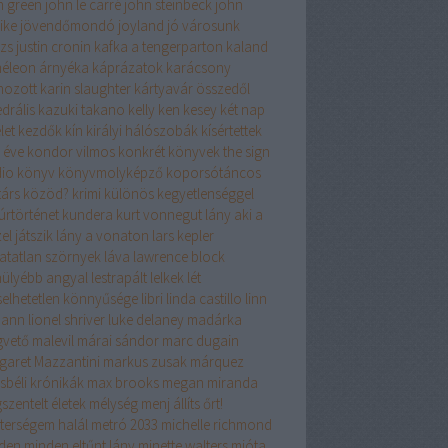
n green
john le carré
john steinbeck
john
ike
jövendőmondó
joyland
jó városunk
izs
justin cronin
kafka a tengerparton
kaland
éleon árnyéka
káprázatok
karácsony
hozott
karin slaughter
kártyavár összedől
drális
kazuki takano
kelly
ken kesey
két nap
let
kezdők
kín
királyi hálószobák
kísértettek
 éve
kondor vilmos
konkrét könyvek the sign
dio
könyv
könyvmolyképző
koporsótáncos
társ
közöd?
krimi
különös kegyetlenséggel
úrtörténet
kundera
kurt vonnegut
lány aki a
el játszik
lány a vonaton
lars kepler
hatatlan szörnyek
láva
lawrence block
hülyébb angyal
lestrapált lelkek
lét
iselhetetlen könnyűsége
libri
linda castillo
linn
mann
lionel shriver
luke delaney
madárka
vető
malevil
márai sándor
marc dugain
garet Mazzantini
markus zusak
márquez
sbéli krónikák
max brooks
megan miranda
szentelt életek
mélység
menj állíts őrt!
terségem halál
metró 2033
michelle richmond
den
minden eltűnt lány
minette walters
mióta