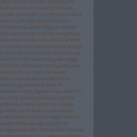
n green
john le carré
john steinbeck
john
ike
jövendőmondó
joyland
jó városunk
izs
justin cronin
kafka a tengerparton
kaland
éleon árnyéka
káprázatok
karácsony
hozott
karin slaughter
kártyavár összedől
drális
kazuki takano
kelly
ken kesey
két nap
let
kezdők
kín
királyi hálószobák
kísértettek
 éve
kondor vilmos
konkrét könyvek the sign
dio
könyv
könyvmolyképző
koporsótáncos
társ
közöd?
krimi
különös kegyetlenséggel
úrtörténet
kundera
kurt vonnegut
lány aki a
el játszik
lány a vonaton
lars kepler
hatatlan szörnyek
láva
lawrence block
hülyébb angyal
lestrapált lelkek
lét
iselhetetlen könnyűsége
libri
linda castillo
linn
mann
lionel shriver
luke delaney
madárka
vető
malevil
márai sándor
marc dugain
garet Mazzantini
markus zusak
márquez
sbéli krónikák
max brooks
megan miranda
szentelt életek
mélység
menj állíts őrt!
terségem halál
metró 2033
michelle richmond
den
minden eltűnt lány
minette walters
mióta