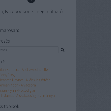
en, Facebookon is megtalálható
marosan:
resés
p 5
ilan Kundera - A lét elviselhetetlen
önnyűsége
lizabeth Haynes - A lélek legsötétje
erman Koch - A vacsora
illian Flynn - Holtodiglan
. L. James - A szabadság ötven árnyalata
ss topikok