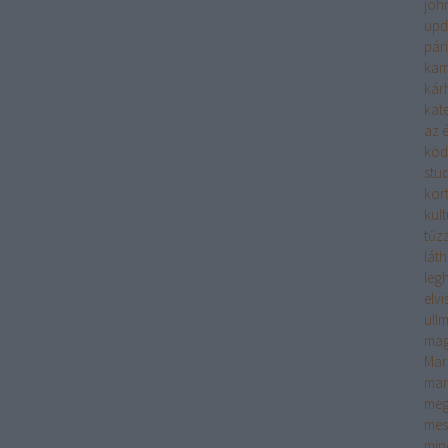
joh
upd
pár
kam
kár
kate
az é
köd
stu
kor
kult
tűzz
lát
leg
elv
ull
mag
Mar
mar
meg
mes
min