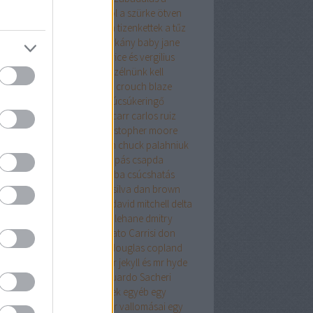
relemről és más démonokról
a szürke ötven
yalata
a tanya
a terrorista
a tizenkettek
a tűz
úja
a vacsora
a velencei sárkány
baby jane
olyvár
barbár állatok
beatrice és vergilius
kő lászló
ben h. winters
beszélnünk kell
nről
biff evangéliuma
blake crouch
blaze
g
bolond
bret easton ellis
búcsúkeringő
apest
budapest noir
caleb carr
carlos ruiz
ón
cartaphilus
christine
christopher moore
stopher priest
chuck hogan
chuck palahniuk
ányút
Címkék
csak egy harapás
csapda
kóéveink
csillagainkban a hiba
csúcshatás
erpunk
daniel keyes
daniel silva
dan brown
ázsgyár
david lagercrantz
david mitchell
delta
on
Démoni suttogás
dennis lehane
dmitry
khovsky
donald james
Donato Carrisi
don
slow
doppler
doris lessing
douglas copland
ma
drMáriás
drogháború
dr jekyll és mr hyde
önös esete
düh
e.l.james
Eduardo Sacheri
ard Albee
egerek és emberek
egyéb
egy
rek
egy pohárral
egy polgár vallomásai
egy