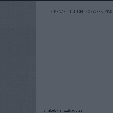
"LELKE VAN ITT MINDEN KÖNYVNEK, MINDE
Címkék
»
a_szabadulás