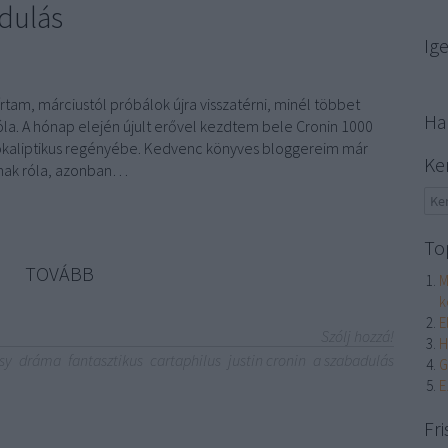
adulás
Ig
am, márciustól próbálok újra visszatérni, minél többet
Ha
 róla. A hónap elején újult erővel kezdtem bele Cronin 1000
okaliptikus regényébe. Kedvenc könyves bloggereim már
Ke
znak róla, azonban…
To
TOVÁBB
M
k
E
Szólj hozzá!
H
sy
dráma
fantasztikus
cartaphilus
justin cronin
a szabadulás
G
E
Fri