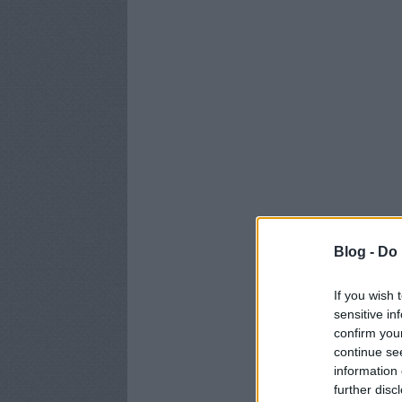
Blog -
Do 
If you wish 
sensitive in
confirm you
continue se
information 
further disc