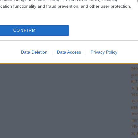
szi
cation functionality and fraud prevention, and other user protection.
rés
meg
én é
ero
CONFIRM
fitz
tör
enc
Data Deletion
Data Access
Privacy Policy
fran
sze
geo
gön
előt
har
hes
ny
eml
how
imm
tell
bau