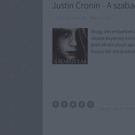
Justin Cronin - A szab
2012. március 30.
-
Makranczos
Ahogy decemberben írt
olvasni és persze írni
évet átívelő poszt-ap
hosszú idő óta árado
könyv
akció
fanta