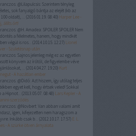
ranczos:
@Lilapulcsis: Szerintem tényleg
letes, sok fanyalgó bántja az elejét (kb az
 100 oldalt), ...
(
2016.01.19. 08:40
)
Harper Lee -
, állíts őrt!
ranczos:
@H. Amadea: SPOILER SPOILER Nem
a döntés a félelmetes, hanem, hogy mindkét
ben végül is ros...
(
2014.10.15. 12:27
)
Lionel
ver - Születésnap után
ranczos:
Sajnos jelenleg még ez az egyetlen
asott könyvem az írótól, de figyelembe véve
jánlásokat, ...
(
2014.04.27. 19:20
)
Kurt
negut - A hazátlan ember
ranczos:
@Didó: Azt hiszem, így utólag teljes
tékben egyet kell, hogy értsek veled! Sokkal
 a Hipnot...
(
2013.05.07. 08:48
)
Lars Kepler - A
anini-szerződés
ranczos:
@Novbert: Van abban valami amit
dasz, igen, kifejezetten nem haragszom a
yvre. Inkább csak b...
(
2012.10.17. 17:57
)
E. L.
es - A szürke ötven árnyalata