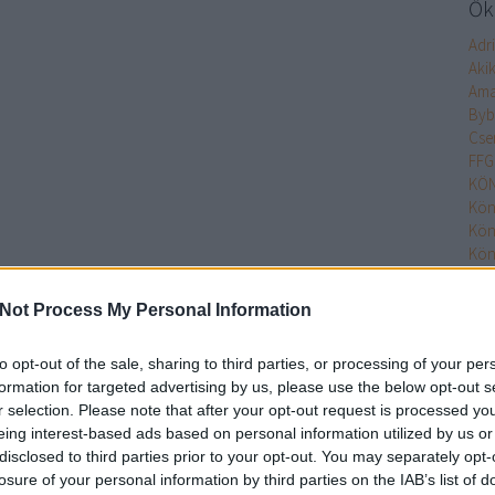
Őke
Adr
Aki
Ama
Byb
Cse
FFG
KÖN
Kön
Kön
Kön
Kön
Kön
Not Process My Personal Information
MO
Min
to opt-out of the sale, sharing to third parties, or processing of your per
Nim
formation for targeted advertising by us, please use the below opt-out s
Olv
r selection. Please note that after your opt-out request is processed y
Olv
eing interest-based ads based on personal information utilized by us or
Pupi
disclosed to third parties prior to your opt-out. You may separately opt-
Pupi
losure of your personal information by third parties on the IAB’s list of
Rita