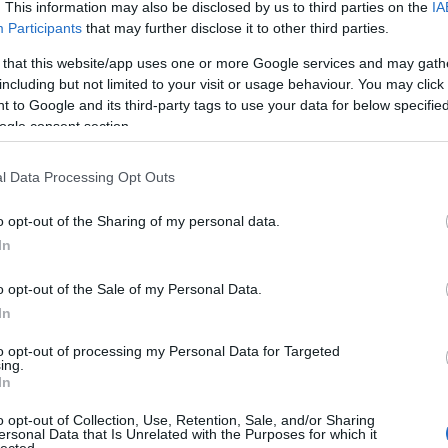
. This information may also be disclosed by us to third parties on the
IA
Zak
Participants
that may further disclose it to other third parties.
Zen
 that this website/app uses one or more Google services and may gath
Cí
including but not limited to your visit or usage behaviour. You may click 
 to Google and its third-party tags to use your data for below specifi
11/
ogle consent section.
chri
alai
alta
l Data Processing Opt Outs
nem
ahl
o opt-out of the Sharing of my personal data.
arn
In
illu
üve
o opt-out of the Sale of my Personal Data.
alat
In
hal
kart
to opt-out of processing my Personal Data for Targeted
mel
ing.
fog
In
pap
o opt-out of Collection, Use, Retention, Sale, and/or Sharing
rág
ersonal Data that Is Unrelated with the Purposes for which it
sza
lected.