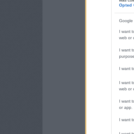
Opted 
Google 
I want t
web or d
I want t
purpose
I want 
I want t
web or d
I want t
or app.
I want t
I want t