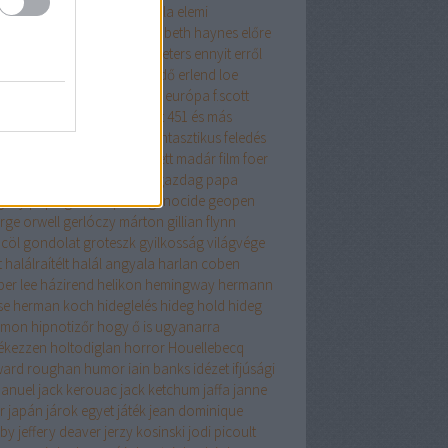
get lehetősége
éhezők viadala
elemi
zecskék
elina hirvonen
elizabeth haynes
előre
fontolt szándékkal
elvis peeters
ennyit erről
s az iszlám
én nem félek
erdő
erlend loe
tikus
érzelmes regény
esszé
európa
f.scott
gerald
fabio volo
fahrenheit 451 és más
ténetek
fanatikus
fantasy
fantasztikus
feledés
iklopédiája
felhőatlasz
festett madár
film
foer
cia história
fű dalol
gabo
gazdag papa
gény papa
general press
genocide
geopen
rge orwell
gerlóczy márton
gillian flynn
cöl
gondolat
groteszk
gyilkosság világvége
t
halálraítélt
halál angyala
harlan coben
per lee
házirend
helikon
hemingway
hermann
se
herman koch
hideglelés
hideg hold
hideg
omon
hipnotizőr
hogy ő is ugyanarra
ékezzen
holtodiglan
horror
Houellebecq
ard roughan
humor
iain banks
idézet
ifjúsági
anuel
jack kerouac
jack ketchum
jaffa
janne
er
japán
járok egyet
játék
jean dominique
by
jeffery deaver
jerzy kosinski
jodi picoult