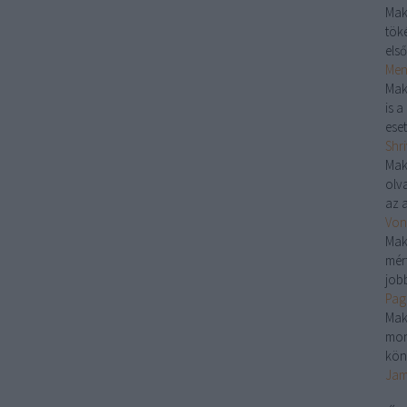
Mak
töké
első
Menj
Mak
is 
eset
Shri
Mak
olv
az a
Von
Mak
mér
jobb
Pag
Mak
mon
kön
Jam