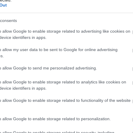
Out
sze
árn
tan
consents
bag
ben
o allow Google to enable storage related to advertising like cookies on
kevi
evice identifiers in apps.
blo
bud
o allow my user data to be sent to Google for online advertising
zaf
s.
chri
cig
to allow Google to send me personalized advertising.
csi
cyb
o allow Google to enable storage related to analytics like cookies on
dar
evice identifiers in apps.
visi
glu
o allow Google to enable storage related to functionality of the website
win
drá
kül
o allow Google to enable storage related to personalization.
Edw
gye
o allow Google to enable storage related to security, including