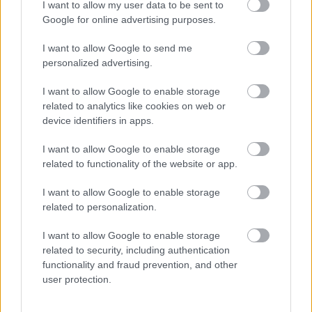
I want to allow my user data to be sent to
A legnagyobb rajongásomat a könyv címének a
Google for online advertising purposes.
történetben található többszöri felbukkanása
váltotta ki. Nem akarok árulkodni, de a könyv
I want to allow Google to send me
valójában tényleg a népírtás(ok)ról szól. Az olvasó
personalized advertising.
valójában kellemetlenül érzi magát, és a
rajongásom is csak annak tudható be, hogy
I want to allow Google to enable storage
mennyire zseniálisan kólintja fejbe Takano a
related to analytics like cookies on web or
társadalmat és történelmünket, ami nem áll
device identifiers in apps.
gyakorlatilag másból, mint saját fajunk elleni
folyamatos háborúskodásból. A szerző nem hagy
I want to allow Google to enable storage
kétséget afelől, hogy az emberiség problémái
related to functionality of the website or app.
megoldódnak, a kérdés, hogy hiszünk-e az
I want to allow Google to enable storage
elméletének.
related to personalization.
Humán beállítottságúként faltam a tudományos
I want to allow Google to enable storage
részeket, sőt, kissé az irigység is elfogott, és szívem
related to security, including authentication
szerint azonnal beiratkoznék antropológia szakra....
functionality and fraud prevention, and other
user protection.
A Genocide olvasásával akár véget is érhetett volna
az év, ugyanis szinte biztos, hogy idén nem olvasok