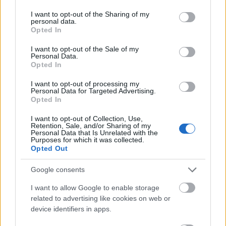
fokozódott. Utoljára talán kisgyerekkoromban
services and may gather and store information including but
tudtam annyira rajongani, mint a könyv olvasatakor,
not limited to your visit or usage behaviour. You may click to
I want to opt-out of the Sharing of my
personal data.
és köszönhető mindez a komplex, de mégis teljesen
grant or deny consent to Google and its third-party tags to
Opted In
egyszerű történetvezetésnek, a tökéletes stílusnak,
use your data for below specified purposes in below Google
amely egyszerre thriller (ez a techno-thriller kifejezés
consent section.
I want to opt-out of the Sale of my
Personal Data.
nekem furcsa), akció, kaland és csipetnyi dráma.
Opted In
Persze, mindenkinek könnyű dolga lenne, ha
I want to opt-out of processing my
elárulnám a szakértői jelentés lényegét, de azt már
Personal Data for Targeted Advertising.
Opted In
nem, ahhoz el kell jutni a könyv harmadáig.
Bevallom, nehezen aludtam én is, tudna akartam mi
I want to opt-out of Collection, Use,
a frász is lesz a kongói dzsungelben, mi köze
Retention, Sale, and/or Sharing of my
Personal Data that Is Unrelated with the
mindehhez a katonáknak, és hogy a fenébe jön a
Purposes for which it was collected.
képbe az USA elnöke, és egy japán egyetemista.
Opted Out
Olyan jól szórakoztam, hogy minden kialvatlan
napot megért a könyv, és persze folyamatosan
Google consents
füstölt a kezem alatt a google, annyi plusz
I want to allow Google to enable storage
információhoz jutottam biológia, történelem,
related to advertising like cookies on web or
orvostudomány, szociológia, kultúrantropológia stb.
device identifiers in apps.
témában.