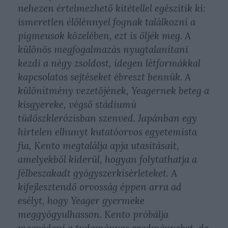
nehezen értelmezhető kitétellel egészítik ki:
ismeretlen élőlénnyel fognak találkozni a
pigmeusok közelében, ezt is öljék meg. A
különös megfogalmazás nyugtalanítani
kezdi a négy zsoldost, idegen létformákkal
kapcsolatos sejtéseket ébreszt bennük. A
különítmény vezetőjének, Yeagernek beteg a
kisgyereke, végső stádiumú
tüdőszklerózisban szenved. Japánban egy
hirtelen elhunyt kutatóorvos egyetemista
fia, Kento megtalálja apja utasításait,
amelyekből kiderül, hogyan folytathatja a
félbeszakadt gyógyszerkísérleteket. A
kifejlesztendő orvosság éppen arra ad
esélyt, hogy Yeager gyermeke
meggyógyulhasson. Kento próbálja