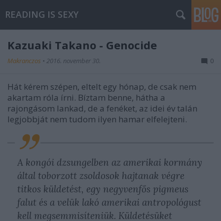
READING IS SEXY
Kazuaki Takano - Genocide
Makranczos
•
2016. november 30.
0
Hát kérem szépen, eltelt egy hónap, de csak nem
akartam róla írni. Bíztam benne, hátha a
rajongásom lankad, de a fenéket, az idei év talán
legjobbját nem tudom ilyen hamar elfelejteni.
A kongói dzsungelben az amerikai kormány
által toborzott zsoldosok hajtanak végre
titkos küldetést, egy negyvenfős pigmeus
falut és a velük lakó amerikai antropológust
kell megsemmisíteniük. Küldetésüket