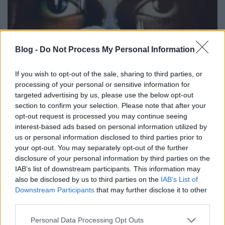
Blog -
Do Not Process My Personal Information
If you wish to opt-out of the sale, sharing to third parties, or
processing of your personal or sensitive information for
targeted advertising by us, please use the below opt-out
section to confirm your selection. Please note that after your
opt-out request is processed you may continue seeing
interest-based ads based on personal information utilized by
us or personal information disclosed to third parties prior to
your opt-out. You may separately opt-out of the further
disclosure of your personal information by third parties on the
IAB’s list of downstream participants. This information may
Ugye milyen egyszerű a történet a fülszöveg
also be disclosed by us to third parties on the
IAB’s List of
alapján? Bevallom, tartottam tőle, hogy valami
Downstream Participants
that may further disclose it to other
ordas nagy baromság lesz ez az egész, de aztán
third parties.
közel 3 oldal után éreztem, hogy ez bizony nagyon jó
könyv, és hogy mennyire, az lapról lapra csak
Please note that this website/app uses one or more Google
Personal Data Processing Opt Outs