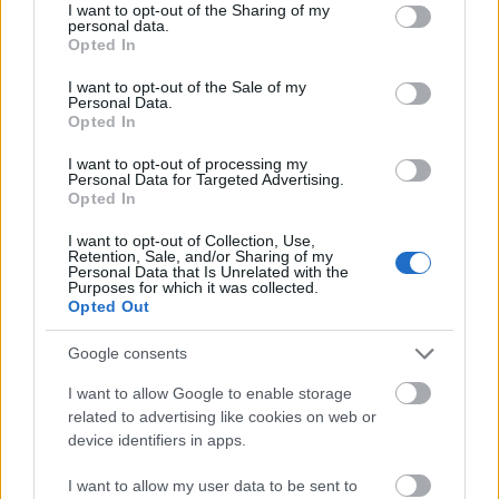
egyszerűen nem lehet megkedvelni. Liesel bár elég
not limited to your visit or usage behaviour. You may click to
I want to opt-out of the Sharing of my
personal data.
összetett karakter, azért mégiscsak egy 12 éves
grant or deny consent to Google and its third-party tags to
Opted In
kislányról beszélünk, akit talán túlzottan is ki akart
use your data for below specified purposes in below Google
consent section.
tüntetni az író. Hans Hubermann egy jóravaló figura,
I want to opt-out of the Sale of my
Personal Data.
aki talán rossz időben, és helyen élt. Ő neki kellett
Opted In
volna a valódi főszereplőnek lenni! Miatta fogom
megnézni a filmet! A feleségétől, és az állandó
I want to opt-out of processing my
"Saumensch"ezésétől a falra másztam, egyszerűen
Personal Data for Targeted Advertising.
Opted In
nem illik ide, vagy nem így... A zsidó bokszoló egy
egyszerű statiszta, aki beindítja a valódi
I want to opt-out of Collection, Use,
eseményeket a német család életében.
Retention, Sale, and/or Sharing of my
Personal Data that Is Unrelated with the
Purposes for which it was collected.
Túlzottan érződik a könyvön, hogy valami más akar
Opted Out
lenni, valami új, ami nem akar beállni a Schindler, a
Zongorista, vagy akár a Sorstalanság mögé. Sajnos
Google consents
azonban ami sikerült A felolvasónak, az itt nálam
I want to allow Google to enable storage
csúnyán megbukott. Zusak bár biztos elemekből
related to advertising like cookies on web or
építkezik, a kliséhegyek sajnos nem maradtak el.
device identifiers in apps.
Szinte minden oldalt ilyen, vagy olyan módon már
láttuk, olvastuk. Ez mind nem is lenne baj, ha az
I want to allow my user data to be sent to
egész egy kerek valami lenne, azonban szerintem