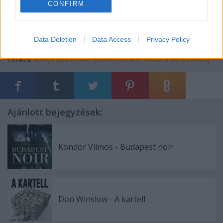
kell olvasnom!
CONFIRM
Data Deletion
Data Access
Privacy Policy
Címkék:
könyv
ulpius ház
dráma
markus zusak
a könyvtolvaj
Ajánlott bejegyzések:
Kondor Vilmos - Budapest noir
Don Winslow - A kartell