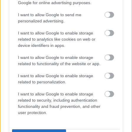
Google for online advertising purposes.
túlvállalta magát az író. Vannak nagyon erős
jelenetek, elég csak a polgármester feleségének
I want to allow Google to send me
levelére gondolni, vagy Hans Hubermann
personalized advertising.
"kenyéradományára". Azokon a lapokon éreztem
valójában, hogy több van ebben az ausztrál
I want to allow Google to enable storage
emberben, mint amit papírra mert vetni. Tisztelem,
related to analytics like cookies on web or
hogy meg akarta mutatni, hogy ilyen is lehetett egy
device identifiers in apps.
német család a nácik uralta országban, azonban ez
így kevés.
I want to allow Google to enable storage
related to functionality of the website or app.
Nagyon akartam szeretni A könyvtolvajt, ugyanis a
I want to allow Google to enable storage
témáról nem lehet eleget írni, beszélni. A
related to personalization.
megvalósítással sem lett volna különösebb baj,
egyszerűen a lapok nem voltak kellőképpen
I want to allow Google to enable storage
súlyosak. Nem másztak le, nem gondolkodtattak el,
related to security, including authentication
és ami a legszomorúbb, nem tudtam átérezni egyik
functionality and fraud prevention, and other
fél szenvedéseit sem. Nagyon nagy lehetőség maradt
user protection.
kihasználatlanul.
Azt hiszem, Bernhard Schlink remekét minél előbb el