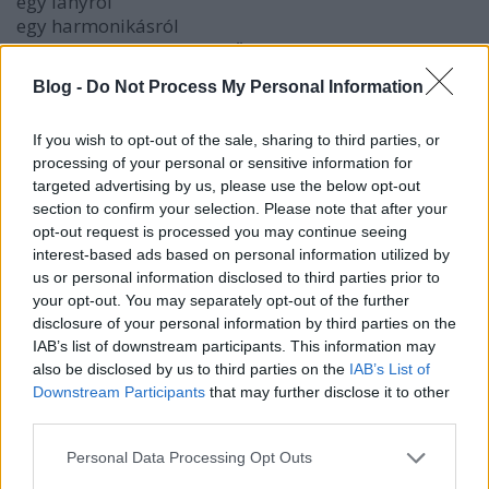
egy lányról
egy harmonikásról
néhány fanatikus németről
egy zsidó bokszolóról
Blog -
Do Not Process My Personal Information
és egészen sok lopásról szól.
If you wish to opt-out of the sale, sharing to third parties, or
MÉG VALAMI, AMIT TUDNOTOK KELL
processing of your personal or sensitive information for
A HALÁL HÁROMSZOR FOGJA
targeted advertising by us, please use the below opt-out
MEGLÁTOGATNI A KÖNYVTOLVAJT."
section to confirm your selection. Please note that after your
opt-out request is processed you may continue seeing
Most komolyan, kell ennél figyelemfelkeltőbb
interest-based ads based on personal information utilized by
fülszöveg? Na ugye, hogy nem. A könyv legnagyobb
us or personal information disclosed to third parties prior to
húzása maga a narrátor, aki a Halál. Ő meséli el ezt
your opt-out. You may separately opt-out of the further
a történetet, kisebb nagyobb kitekintésekkel a
disclosure of your personal information by third parties on the
háború borzalmaira. A legnagyobb húzás egyben a
IAB’s list of downstream participants. This information may
legnagyobb negatívum is, ugyanis én, ha
also be disclosed by us to third parties on the
IAB’s List of
megszakadok sem tudom ilyennek elképzelni a
Downstream Participants
that may further disclose it to other
Halált. Kedves, megértő, egyszerű munkásember, aki
third parties.
borzalmasan utálja a feladatát, és főként a háborút.
Please note that this website/app uses one or more Google
Personal Data Processing Opt Outs
A másik fő probléma maguk a szereplők, akiket
services and may gather and store information including but