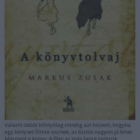
Valami okból kifolyólag mindig azt hiszem, hogyha
egy könyvet filmre visznek, az biztos nagyon jó lehet.
Mármint a könyv. A film az más lapra tartozik.