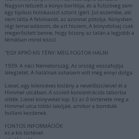
Nagyon tetszett a könyv borítója, és a fülszöveg sem
egy tipikus holokauszt sztorit ígért. Jut eszembe, aki
nem látta A felolvasót, az azonnal pótolja. Könyvben
régi lemaradásom, de azt hiszem, A könyvtolvaj csak
megerősített benne, hogy bizony az talán a legjobb a
témában mind közül.
"EGY APRÓ KIS TÉNY: MEG FOGTOK HALNI
1939. A náci Németország. Az ország visszafojtja
lélegzetét. A halálnak sohasem volt még ennyi dolga.
Liesel, egy kilencéves kislány a nevelőszüleivel él a
Himmel utcában. A szüleit koncentrációs táborba
vitték. Liesel könyveket lop. Ez az ő története meg a
Himmel utca többi lakójáé, amikor a bombák
hullani kezdenek.
FONTOS INFORMÁCIÓK
ez a kis történet