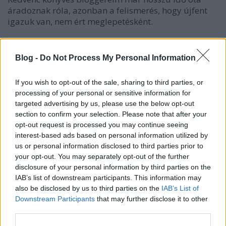
áradoznak róla, azonban a felismerés, hogy újfent
igazuk van, nem ért meglepetésként.
Kísérlet, fertőzés, pusztulás, újrakezdés,
reménytelenség, remény és a szabadulás.
Blog -
Do Not Process My Personal Information
Ezek azok a hívószavak, amelyekre én felfűzöm
If you wish to opt-out of the sale, sharing to third parties, or
magamnak a regényt. A szabadulás számomra
processing of your personal or sensitive information for
egyfajta emberiség-regény, bár tudom, hogy ilyen
targeted advertising by us, please use the below opt-out
kategória talán nincs is, mégis a könyv olvasása
section to confirm your selection. Please note that after your
közben végig az járt a fejemben, hogy bár van
opt-out request is processed you may continue seeing
központi téma, mégis mintha néhány tucat emberrel
interest-based ads based on personal information utilized by
be lehetne mutatni az emberiséget. Ezt a bravúrt
us or personal information disclosed to third parties prior to
eddig legjobban Merle Malevil című könyvében
your opt-out. You may separately opt-out of the further
éreztem.
disclosure of your personal information by third parties on the
IAB’s list of downstream participants. This information may
A szerző bátran nyúl a stílusokhoz, legyen az
also be disclosed by us to third parties on the
IAB’s List of
jelenkori drámai thriller, dokumentarista leírás,
Downstream Participants
that may further disclose it to other
világégést követő társadalomkritika, éjszakai
third parties.
horror vagy misztikus kaland akár. Pont ezektől az