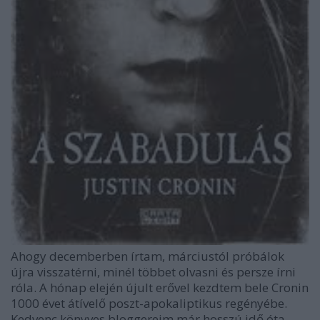
Ahogy decemberben írtam, márciustól próbálok
újra visszatérni, minél többet olvasni és persze írni
róla. A hónap elején újult erővel kezdtem bele Cronin
1000 évet átívelő poszt-apokaliptikus regényébe.
Kedvenc könyves bloggereim már hosszú idő óta