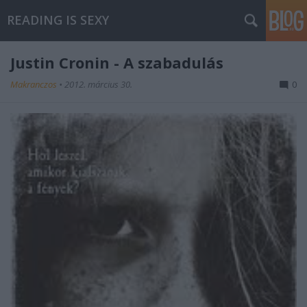
READING IS SEXY
Justin Cronin - A szabadulás
Makranczos
•
2012. március 30.
0