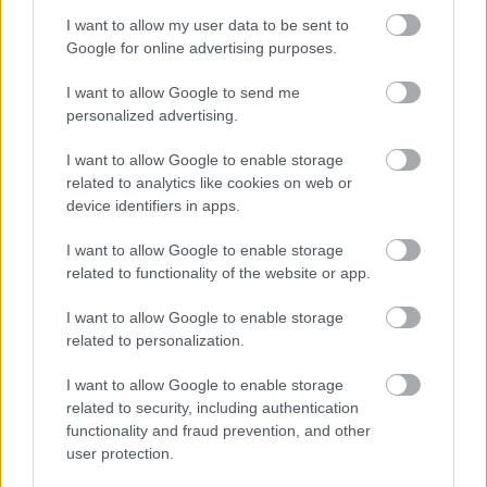
várniuk kellett valakire....
I want to allow my user data to be sent to
Google for online advertising purposes.
I want to allow Google to send me
personalized advertising.
I want to allow Google to enable storage
Címkék:
könyv
akció
fantasy
dráma
fantasztikus
cartaphilus
related to analytics like cookies on web or
justin cronin
a szabadulás
device identifiers in apps.
I want to allow Google to enable storage
related to functionality of the website or app.
Ajánlott bejegyzések:
I want to allow Google to enable storage
related to personalization.
I want to allow Google to enable storage
Christopher Moore - Lestrapált lelkek
related to security, including authentication
functionality and fraud prevention, and other
user protection.