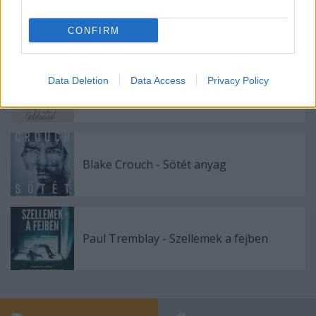
Herman Koch - Nyaraló úszómedencével
CONFIRM
Data Deletion
Data Access
Privacy Policy
Hermann Hesse - Narziss és Goldmund
Blake Crouch - Sötét anyag
Paul Tremblay - Szellemek a fejben