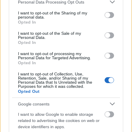
Please note that this website/app uses one or more Google
éles váltásoktól lesz annyira izgalmas, letehetetlen,
Personal Data Processing Opt Outs
services and may gather and store information including but
magával ragadó, hogy az olvasó nem tudja kiverni a
not limited to your visit or usage behaviour. You may click to
I want to opt-out of the Sharing of my
fejéből azt az érzést, hogy egyszer márpedig vége
personal data.
grant or deny consent to Google and its third-party tags to
lesz. Talán ez a legszebb az egészben, a félelem. A
Opted In
use your data for below specified purposes in below Google
félelem bemutatása, hatása az emberi elmére.
consent section.
Félelem a végtől, a sötétségtől, az ismeretlentől, a
I want to opt-out of the Sale of my
Personal Data.
"fertőzöttektől". Olyan nyomasztó hangulat
Opted In
uralkodik minden lapon, hogy az ember szinte
könyörög a reményért, a szabadulásért.....
I want to opt-out of processing my
Personal Data for Targeted Advertising.
Opted In
Amy az, aki miatt szerintem igazán érdemes
elolvasni A szabadulást. Cronin elemi erővel ható
I want to opt-out of Collection, Use,
hangulatot teremtett a kislány köré. Minden jelenet
Retention, Sale, and/or Sharing of my
Personal Data that Is Unrelated with the
amiben felbukkan, olyan hatást váltott ki belőlem,
Purposes for which it was collected.
amelyet a többi szereplő is érzett. Fényt, csodát,
Opted Out
reményt, bizonytalanságot, szomorúságot...
Google consents
Számomra eddig az év könyve A szabadulás.
I want to allow Google to enable storage
Remélem nem kell egy évnél többet várnom a
related to advertising like cookies on web or
folytatásra. Ha úgy nézzük,ez mondjuk még mindig
device identifiers in apps.
kevesebb, mint amit a könyvben szereplőknek