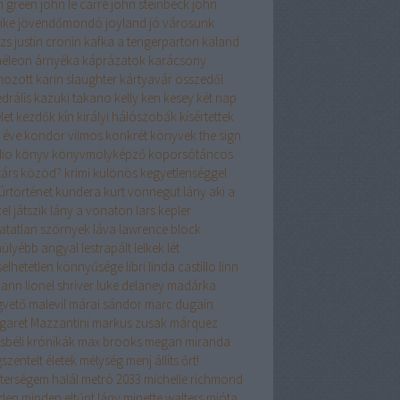
n green
john le carré
john steinbeck
john
ike
jövendőmondó
joyland
jó városunk
izs
justin cronin
kafka a tengerparton
kaland
éleon árnyéka
káprázatok
karácsony
hozott
karin slaughter
kártyavár összedől
drális
kazuki takano
kelly
ken kesey
két nap
let
kezdők
kín
királyi hálószobák
kísértettek
 éve
kondor vilmos
konkrét könyvek the sign
dio
könyv
könyvmolyképző
koporsótáncos
társ
közöd?
krimi
különös kegyetlenséggel
úrtörténet
kundera
kurt vonnegut
lány aki a
el játszik
lány a vonaton
lars kepler
hatatlan szörnyek
láva
lawrence block
hülyébb angyal
lestrapált lelkek
lét
iselhetetlen könnyűsége
libri
linda castillo
linn
mann
lionel shriver
luke delaney
madárka
vető
malevil
márai sándor
marc dugain
garet Mazzantini
markus zusak
márquez
sbéli krónikák
max brooks
megan miranda
szentelt életek
mélység
menj állíts őrt!
terségem halál
metró 2033
michelle richmond
den
minden eltűnt lány
minette walters
mióta