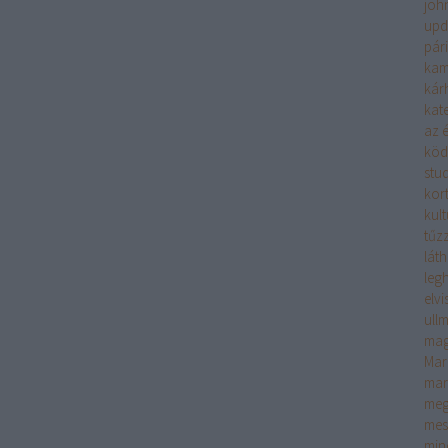
joh
upd
pár
kam
kár
kate
az é
köd
stu
kor
kult
tűzz
lát
leg
elv
ull
mag
Mar
mar
meg
mes
min