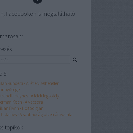
en, Facebookon is megtalálható
marosan:
resés
p 5
ilan Kundera - A lét elviselhetetlen
önnyűsége
lizabeth Haynes - A lélek legsötétje
erman Koch - A vacsora
illian Flynn - Holtodiglan
. L. James - A szabadság ötven árnyalata
ss topikok