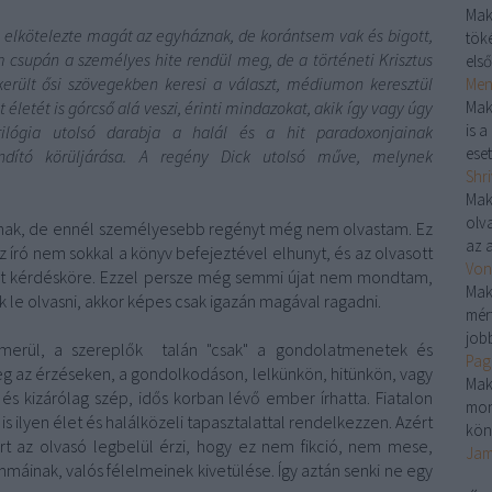
Mak
 elkötelezte magát az egyháznak, de korántsem vak és bigott,
töké
m csupán a személyes hite rendül meg, de a történeti Krisztus
első
őkerült ősi szövegekben keresi a választ, médiumon keresztül
Menj
t életét is górcső alá veszi, érinti mindazokat, akik így vagy úgy
Mak
is 
trilógia utolsó darabja a halál és a hit paradoxonjainak
eset
ndító körüljárása. A regény Dick utolsó műve, melynek
Shri
Mak
olv
k, de ennél személyesebb regényt még nem olvastam. Ez
az a
 író nem sokkal a könyv befejeztével elhunyt, és az olvasott
Von
hit kérdésköre. Ezzel persze még semmi újat nem mondtam,
Mak
le olvasni, akkor képes csak igazán magával ragadni.
mér
jobb
s merül, a szereplők talán "csak" a gondolatmenetek és
Pag
eg az érzéseken, a gondolkodáson, lelkünkön, hitünkön, vagy
Mak
és kizárólag szép, idős korban lévő ember írhatta. Fiatalon
mon
s ilyen élet és halálközeli tapasztalattal rendelkezzen. Azért
kön
ert az olvasó legbelül érzi, hogy ez nem fikció, nem mese,
Jam
áinak, valós félelmeinek kivetülése. Így aztán senki ne egy