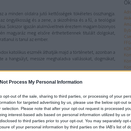
Őke
Adr
az a minden oldalra jutó kettősségek tökéletes összhangja.
Aki
öngyilkosság és a zene, a skizofrénia és a fű, a teológiai
Ama
tása. Sokszor igazán alulműveltnek éreztem magam bizonyos
Byb
én magyaráz meg elsőre érthetetlennek titulált dolgokat,
Cse
atlanul is tanul az ember.
FFG
KÖN
dox katolikus eszmék áthatják majd a történetet, azonban a
Kön
zte a hangsúlyt, messze meghaladva vallásokat, dogmákat,
Kön
Kön
Kön
ánlható mindenkinek. Aki egy újabb sc-fit vár az írótól,
Kön
Not Process My Personal Information
nehezen tudja feldolgozni a sokszor értelmetlennek tűnő
MO
ja. Azonban ha tényleg magával tud valakit ragadni, akkor az
Min
to opt-out of the sale, sharing to third parties, or processing of your per
még annál is több- élménnyel lesz gazdagabb.
Nim
formation for targeted advertising by us, please use the below opt-out s
Olv
r selection. Please note that after your opt-out request is processed y
s az
Agave Kiadónak
.
Olv
eing interest-based ads based on personal information utilized by us or
Pupi
disclosed to third parties prior to your opt-out. You may separately opt-
Pupi
losure of your personal information by third parties on the IAB’s list of
Szólj hozzá!
Rita