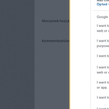
Opted 
Google 
Nincsenek hozzászólások.
I want t
web or d
Kommentezéshez
lépj be
, vagy
regisztrálj
I want t
purpose
I want 
I want t
web or d
I want t
or app.
I want t
I want t