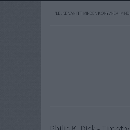
"LELKE VAN ITT MINDEN KÖNYVNEK, MINDE
Philip K. Dick - Timoth