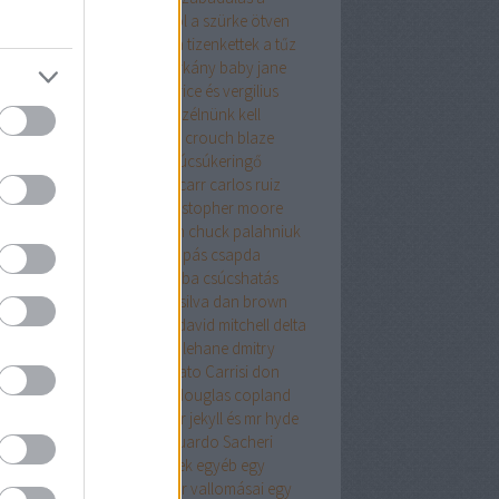
relemről és más démonokról
a szürke ötven
yalata
a tanya
a terrorista
a tizenkettek
a tűz
úja
a vacsora
a velencei sárkány
baby jane
olyvár
barbár állatok
beatrice és vergilius
kő lászló
ben h. winters
beszélnünk kell
nről
biff evangéliuma
blake crouch
blaze
g
bolond
bret easton ellis
búcsúkeringő
apest
budapest noir
caleb carr
carlos ruiz
ón
cartaphilus
christine
christopher moore
stopher priest
chuck hogan
chuck palahniuk
ányút
Címkék
csak egy harapás
csapda
kóéveink
csillagainkban a hiba
csúcshatás
erpunk
daniel keyes
daniel silva
dan brown
ázsgyár
david lagercrantz
david mitchell
delta
on
Démoni suttogás
dennis lehane
dmitry
khovsky
donald james
Donato Carrisi
don
slow
doppler
doris lessing
douglas copland
ma
drMáriás
drogháború
dr jekyll és mr hyde
önös esete
düh
e.l.james
Eduardo Sacheri
ard Albee
egerek és emberek
egyéb
egy
rek
egy pohárral
egy polgár vallomásai
egy