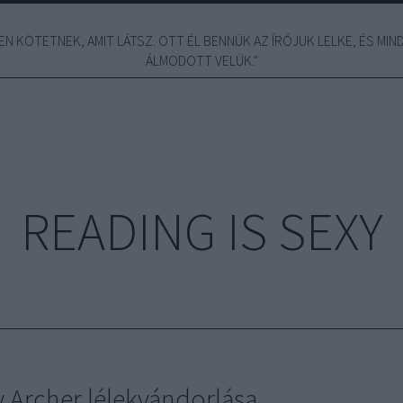
N KÖTETNEK, AMIT LÁTSZ. OTT ÉL BENNÜK AZ ÍRÓJUK LELKE, ÉS MINDE
ÁLMODOTT VELÜK."
READING IS SEXY
y Archer lélekvándorlása