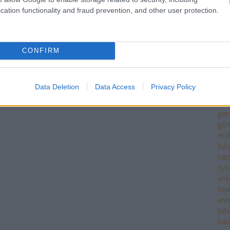
szi
cation functionality and fraud prevention, and other user protection.
rés
meg
én é
ero
CONFIRM
fitz
tör
enc
Data Deletion
Data Access
Privacy Policy
fran
sze
geo
gön
előt
har
hes
ny
eml
how
imm
tell
bau