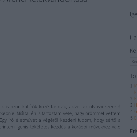
Ig
Ha
Ke
To
M
k
E
H
ick is azon kultírók közé tartozik, akivel az olvasni szerető
G
ednie. Miáltal én is tartoztam vele, nagy örömmel vettem
E
Egy író életművét a végéről kezdeni tudom, hogy sértő a
erintem igenis tökéletes kezdés a korábbi művekhez való
Fri