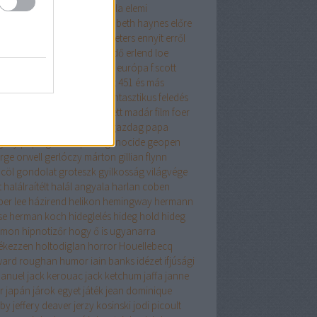
get lehetősége
éhezők viadala
elemi
zecskék
elina hirvonen
elizabeth haynes
előre
fontolt szándékkal
elvis peeters
ennyit erről
s az iszlám
én nem félek
erdő
erlend loe
tikus
érzelmes regény
esszé
európa
f.scott
gerald
fabio volo
fahrenheit 451 és más
ténetek
fanatikus
fantasy
fantasztikus
feledés
iklopédiája
felhőatlasz
festett madár
film
foer
cia história
fű dalol
gabo
gazdag papa
gény papa
general press
genocide
geopen
rge orwell
gerlóczy márton
gillian flynn
cöl
gondolat
groteszk
gyilkosság világvége
t
halálraítélt
halál angyala
harlan coben
per lee
házirend
helikon
hemingway
hermann
se
herman koch
hideglelés
hideg hold
hideg
omon
hipnotizőr
hogy ő is ugyanarra
ékezzen
holtodiglan
horror
Houellebecq
ard roughan
humor
iain banks
idézet
ifjúsági
anuel
jack kerouac
jack ketchum
jaffa
janne
er
japán
járok egyet
játék
jean dominique
by
jeffery deaver
jerzy kosinski
jodi picoult