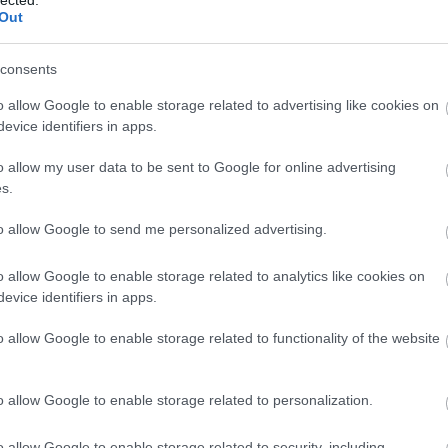
Out
sze
árn
tan
consents
bag
ben
o allow Google to enable storage related to advertising like cookies on
kevi
evice identifiers in apps.
blo
bud
! ‐
Belépés Facebookkal
o allow my user data to be sent to Google for online advertising
zaf
s.
chri
cig
to allow Google to send me personalized advertising.
csi
cyb
o allow Google to enable storage related to analytics like cookies on
dar
evice identifiers in apps.
visi
glu
o allow Google to enable storage related to functionality of the website
win
drá
kül
o allow Google to enable storage related to personalization.
Edw
gye
o allow Google to enable storage related to security, including