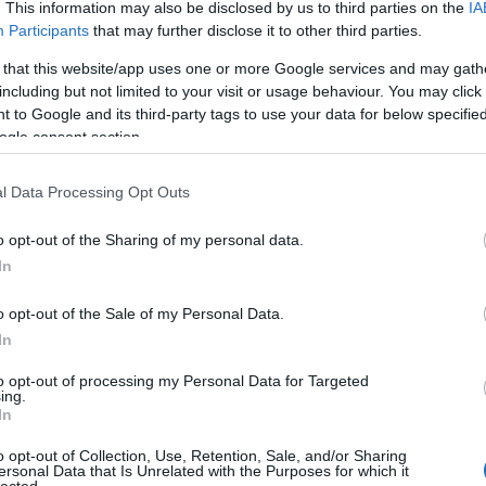
. This information may also be disclosed by us to third parties on the
IA
Zak
ve
szépirodalom
philip k. dick
timothy archer lélekvándorlása
Participants
that may further disclose it to other third parties.
Zen
 that this website/app uses one or more Google services and may gath
Cí
including but not limited to your visit or usage behaviour. You may click 
 to Google and its third-party tags to use your data for below specifi
11/
ogle consent section.
chri
alai
alta
l Data Processing Opt Outs
nem
ahl
o opt-out of the Sharing of my personal data.
arn
In
illu
üve
o opt-out of the Sale of my Personal Data.
alat
gyzés trackback címe:
In
hal
s.blog.hu/api/trackback/id/3110074
kart
to opt-out of processing my Personal Data for Targeted
mel
ing.
fog
In
Kommentek:
pap
ében felhasználói tartalomnak minősülnek, értük a
szolgáltatás technikai
o opt-out of Collection, Use, Retention, Sale, and/or Sharing
rág
t nem ellenőrzi. Kifogás esetén forduljon a blog szerkesztőjéhez. Részletek a
ersonal Data that Is Unrelated with the Purposes for which it
sza
telekben
és az
adatvédelmi tájékoztatóban
.
lected.