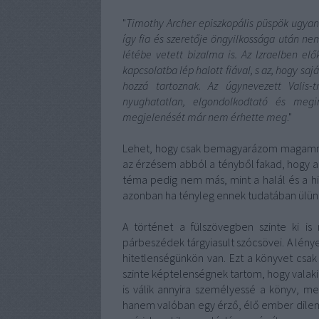
"
Timothy Archer episzkopális püspök ugyan
így fia és szeretője öngyilkossága után ne
létébe vetett bizalma is. Az Izraelben el
kapcsolatba lép halott fiával, s az, hogy sajá
hozzá tartoznak. Az úgynevezett Valis-
nyughatatlan, elgondolkodtató és megi
megjelenését már nem érhette meg
."
Lehet, hogy csak bemagyarázom magamna
az érzésem abból a tényből fakad, hogy az
téma pedig nem más, mint a halál és a 
azonban ha tényleg ennek tudatában ülünk 
A történet a fülszövegben szinte ki i
párbeszédek tárgyiasult szócsövei. A lény
hitetlenségünkön van. Ezt a könyvet csak 
szinte képtelenségnek tartom, hogy valaki i
is válik annyira személyessé a könyv, m
hanem valóban egy érző, élő ember dilemm