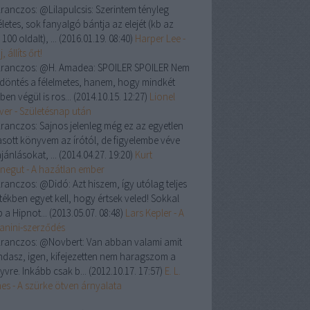
ranczos:
@Lilapulcsis: Szerintem tényleg
letes, sok fanyalgó bántja az elejét (kb az
 100 oldalt), ...
(
2016.01.19. 08:40
)
Harper Lee -
, állíts őrt!
ranczos:
@H. Amadea: SPOILER SPOILER Nem
a döntés a félelmetes, hanem, hogy mindkét
ben végül is ros...
(
2014.10.15. 12:27
)
Lionel
ver - Születésnap után
ranczos:
Sajnos jelenleg még ez az egyetlen
asott könyvem az írótól, de figyelembe véve
jánlásokat, ...
(
2014.04.27. 19:20
)
Kurt
negut - A hazátlan ember
ranczos:
@Didó: Azt hiszem, így utólag teljes
tékben egyet kell, hogy értsek veled! Sokkal
 a Hipnot...
(
2013.05.07. 08:48
)
Lars Kepler - A
anini-szerződés
ranczos:
@Novbert: Van abban valami amit
dasz, igen, kifejezetten nem haragszom a
yvre. Inkább csak b...
(
2012.10.17. 17:57
)
E. L.
es - A szürke ötven árnyalata