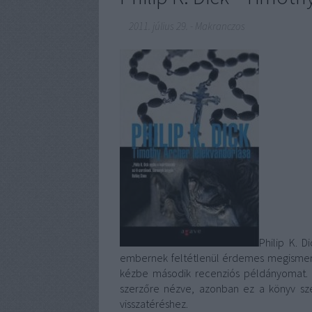
2011. július 29.
-
Makranczos
Philip K. D
embernek feltétlenül érdemes megismerk
kézbe második recenziós példányomat. 
szerzőre nézve, azonban ez a könyv sz
visszatéréshez.