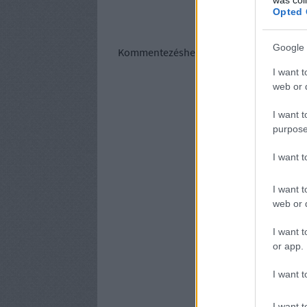
Opted 
Google 
Kommentezéshez
lépj be
, vagy
regisztrálj
I want t
web or d
I want t
purpose
I want 
I want t
web or d
I want t
or app.
I want t
I want t