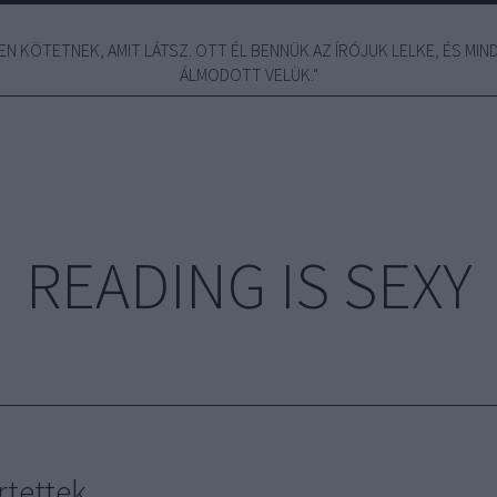
N KÖTETNEK, AMIT LÁTSZ. OTT ÉL BENNÜK AZ ÍRÓJUK LELKE, ÉS MINDE
ÁLMODOTT VELÜK."
READING IS SEXY
rtettek