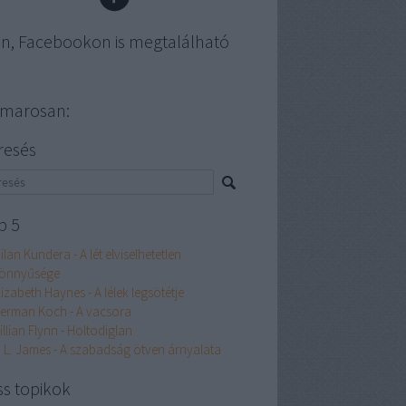
en, Facebookon is megtalálható
marosan:
resés
p 5
ilan Kundera - A lét elviselhetetlen
önnyűsége
lizabeth Haynes - A lélek legsötétje
erman Koch - A vacsora
illian Flynn - Holtodiglan
. L. James - A szabadság ötven árnyalata
ss topikok