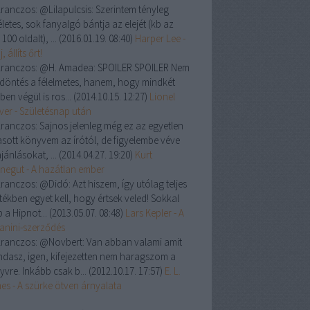
ranczos:
@Lilapulcsis: Szerintem tényleg
letes, sok fanyalgó bántja az elejét (kb az
 100 oldalt), ...
(
2016.01.19. 08:40
)
Harper Lee -
, állíts őrt!
ranczos:
@H. Amadea: SPOILER SPOILER Nem
a döntés a félelmetes, hanem, hogy mindkét
ben végül is ros...
(
2014.10.15. 12:27
)
Lionel
ver - Születésnap után
ranczos:
Sajnos jelenleg még ez az egyetlen
asott könyvem az írótól, de figyelembe véve
jánlásokat, ...
(
2014.04.27. 19:20
)
Kurt
negut - A hazátlan ember
ranczos:
@Didó: Azt hiszem, így utólag teljes
tékben egyet kell, hogy értsek veled! Sokkal
 a Hipnot...
(
2013.05.07. 08:48
)
Lars Kepler - A
anini-szerződés
ranczos:
@Novbert: Van abban valami amit
dasz, igen, kifejezetten nem haragszom a
yvre. Inkább csak b...
(
2012.10.17. 17:57
)
E. L.
es - A szürke ötven árnyalata