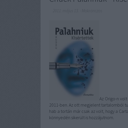
2011. május 13.
-
Makranczos
Az Origo-n vol
2011-ben. Az ott megjelent tartalomból tu
hab a tortán már csak az volt, hogy a Cart
könnyedén sikerült is hozzájutnom.