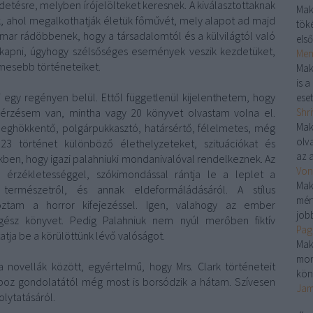
detésre, melyben írójelölteket keresnek. A kiválasztottaknak
Mak
ük, ahol megalkothatják életük főművét, mely alapot ad majd
töké
mar rádöbbenek, hogy a társadalomtól és a külvilágtól való
első
kapni, úgyhogy szélsőséges események veszik kezdetüket,
Menj
esebb történeteiket.
Mak
is 
 egy regényen belül. Ettől függetlenül kijelenthetem, hogy
eset
 érzésem van, mintha vagy 20 könyvet olvastam volna el.
Shri
Mak
ghökkentő, polgárpukkasztó, határsértő, félelmetes, még
olv
23 történet különböző élethelyzeteket, szituációkat és
az a
ben, hogy igazi palahniuki mondanivalóval rendelkeznek. Az
Von
ő érzékletességgel, szókimondással rántja le a leplet a
Mak
 természetről, és annak eldeformáládásáról. A stílus
mér
oztam a horror kifejezéssel. Igen, valahogy az ember
jobb
egész könyvet. Pedig Palahniuk nem nyúl merőben fiktív
Pag
tja be a körülöttünk lévő valóságot.
Mak
mon
 novellák között, egyértelmű, hogy Mrs. Clark történeteit
kön
oz gondolatától még most is borsódzik a hátam. Szívesen
Jam
lytatásáról.