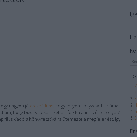
Ig
Ha
Ke
To
M
k
E
H
t egy nagyon jó
összeállítás
, hogy milyen könyveket is várnak
G
dtam, hogy bizony nekem kelleni fog Palahniuk új regénye. A
E
aphilus kiadó a Könyvfesztiválra ütemezte a megjelenést, így
Fri