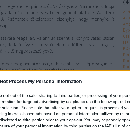
Őke
én megérdemel pár jó szót. Valóságshow. Ma mindenki tudja
Adr
ágtartalmába már kevesebben gondolnak bele. Az elénk
Aki
 A Kísértettek tökéletesen bizonyítja, hogy mennyire is
Ama
óság.
Byb
Cse
szavára reagáljak. Palahniuk szerint a könyvolvasás lassan
FFG
sek, de talán így is van ez jól. Nem feltétlenül zavar engem,
KÖN
álik a tömegek szeszélyévé.
Kön
Kön
demes megtanulni olvasni, és használni ezt a képességünket.
Kön
tunk lenni, mint egy jól megírt történet.
Kön
Kön
Not Process My Personal Information
MO
Min
to opt-out of the sale, sharing to third parties, or processing of your per
Nim
Szólj hozzá!
formation for targeted advertising by us, please use the below opt-out s
Olv
könyv
horror
chuck palahniuk
cartaphilus
kísértettek
r selection. Please note that after your opt-out request is processed y
Olv
eing interest-based ads based on personal information utilized by us or
Pupi
disclosed to third parties prior to your opt-out. You may separately opt-
Pupi
losure of your personal information by third parties on the IAB’s list of
Rita