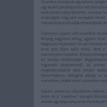
16 ember jelentkezik egy különös újsághir
egy elzárt színházépületbe kell költözni
nekik életük jobbá tételéhez. Azonban ha
elzártságtól még nem könnyebb ihletet 
melyek közben előadják rémesebbnél rém
Számomra újszerű volt novellákat olvasni
tényleg nagyszerű dolog, ugyanis olyan
Méghozzá milyeneket. Ha azt mondom me
kicsit sem írtam talán körbe. Mind a 
eseményeket mutat be. A közös mindegyik
író feltárja ötletbörzéjét. Megdöbbent
fogyasztói társadalomról, az emberi
meghatározásánál több helyen találk
félelemfaktora, rettegése áthatja az 
elemekhez, inkább néhol szürreálisan muta
Szívem szerint ha választanom kellene a
írnám. Az ő "meséiben" szereplő Rémdob
vennék egy teljes könyvet az események fo