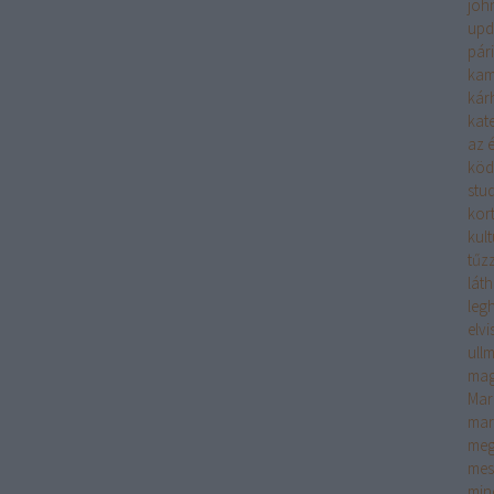
joh
upd
pár
kam
kár
kate
az é
köd
stu
kor
kult
tűzz
lát
leg
elv
ull
mag
Mar
mar
meg
mes
min