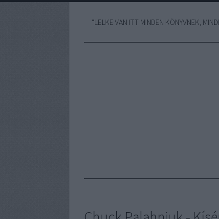
"LELKE VAN ITT MINDEN KÖNYVNEK, MINDE
Chuck Palahniuk - Kísé