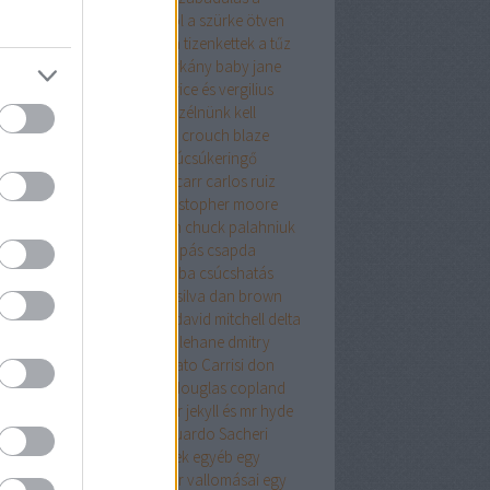
relemről és más démonokról
a szürke ötven
yalata
a tanya
a terrorista
a tizenkettek
a tűz
úja
a vacsora
a velencei sárkány
baby jane
olyvár
barbár állatok
beatrice és vergilius
kő lászló
ben h. winters
beszélnünk kell
nről
biff evangéliuma
blake crouch
blaze
g
bolond
bret easton ellis
búcsúkeringő
apest
budapest noir
caleb carr
carlos ruiz
ón
cartaphilus
christine
christopher moore
stopher priest
chuck hogan
chuck palahniuk
ányút
Címkék
csak egy harapás
csapda
kóéveink
csillagainkban a hiba
csúcshatás
erpunk
daniel keyes
daniel silva
dan brown
ázsgyár
david lagercrantz
david mitchell
delta
on
Démoni suttogás
dennis lehane
dmitry
khovsky
donald james
Donato Carrisi
don
slow
doppler
doris lessing
douglas copland
ma
drMáriás
drogháború
dr jekyll és mr hyde
önös esete
düh
e.l.james
Eduardo Sacheri
ard Albee
egerek és emberek
egyéb
egy
rek
egy pohárral
egy polgár vallomásai
egy