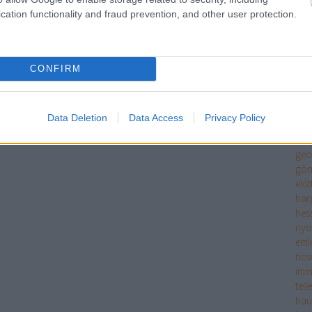
szi
cation functionality and fraud prevention, and other user protection.
rés
meg
én é
ero
CONFIRM
fitz
tör
enc
Data Deletion
Data Access
Privacy Policy
fran
sze
geo
gön
előt
har
hes
ny
eml
how
imm
tell
bau