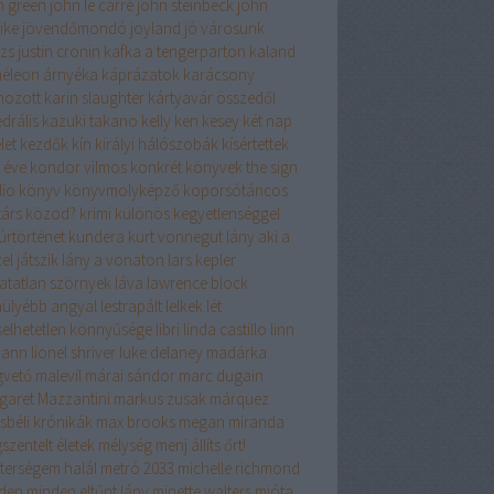
n green
john le carré
john steinbeck
john
ike
jövendőmondó
joyland
jó városunk
izs
justin cronin
kafka a tengerparton
kaland
éleon árnyéka
káprázatok
karácsony
hozott
karin slaughter
kártyavár összedől
drális
kazuki takano
kelly
ken kesey
két nap
let
kezdők
kín
királyi hálószobák
kísértettek
 éve
kondor vilmos
konkrét könyvek the sign
dio
könyv
könyvmolyképző
koporsótáncos
társ
közöd?
krimi
különös kegyetlenséggel
úrtörténet
kundera
kurt vonnegut
lány aki a
el játszik
lány a vonaton
lars kepler
hatatlan szörnyek
láva
lawrence block
hülyébb angyal
lestrapált lelkek
lét
iselhetetlen könnyűsége
libri
linda castillo
linn
mann
lionel shriver
luke delaney
madárka
vető
malevil
márai sándor
marc dugain
garet Mazzantini
markus zusak
márquez
sbéli krónikák
max brooks
megan miranda
szentelt életek
mélység
menj állíts őrt!
terségem halál
metró 2033
michelle richmond
den
minden eltűnt lány
minette walters
mióta