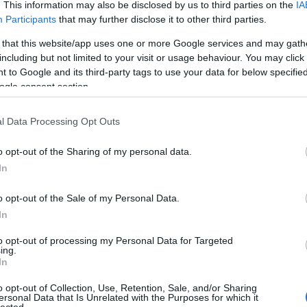
. This information may also be disclosed by us to third parties on the
IA
Zak
Participants
that may further disclose it to other third parties.
Zen
 that this website/app uses one or more Google services and may gath
Cí
including but not limited to your visit or usage behaviour. You may click 
 to Google and its third-party tags to use your data for below specifi
11/
ogle consent section.
chri
alai
alta
l Data Processing Opt Outs
nem
gyzés trackback címe:
ahl
o opt-out of the Sharing of my personal data.
arn
s.blog.hu/api/trackback/id/2900329
In
illu
üve
o opt-out of the Sale of my Personal Data.
alat
Kommentek:
In
hal
ében felhasználói tartalomnak minősülnek, értük a
szolgáltatás technikai
kart
t nem ellenőrzi. Kifogás esetén forduljon a blog szerkesztőjéhez. Részletek a
to opt-out of processing my Personal Data for Targeted
telekben
és az
adatvédelmi tájékoztatóban
.
mel
ing.
fog
In
pap
o opt-out of Collection, Use, Retention, Sale, and/or Sharing
rág
ersonal Data that Is Unrelated with the Purposes for which it
sza
lected.