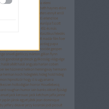
get lehetősége
éhezők viadala
elemi
zecskék
elina hirvonen
elizabeth haynes
előre
fontolt szándékkal
elvis peeters
ennyit erről
s az iszlám
én nem félek
erdő
erlend loe
tikus
érzelmes regény
esszé
európa
f.scott
gerald
fabio volo
fahrenheit 451 és más
ténetek
fanatikus
fantasy
fantasztikus
feledés
iklopédiája
felhőatlasz
festett madár
film
foer
cia história
fű dalol
gabo
gazdag papa
gény papa
general press
genocide
geopen
rge orwell
gerlóczy márton
gillian flynn
cöl
gondolat
groteszk
gyilkosság világvége
t
halálraítélt
halál angyala
harlan coben
per lee
házirend
helikon
hemingway
hermann
se
herman koch
hideglelés
hideg hold
hideg
omon
hipnotizőr
hogy ő is ugyanarra
ékezzen
holtodiglan
horror
Houellebecq
ard roughan
humor
iain banks
idézet
ifjúsági
anuel
jack kerouac
jack ketchum
jaffa
janne
er
japán
járok egyet
játék
jean dominique
by
jeffery deaver
jerzy kosinski
jodi picoult