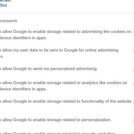
Out
sze
árn
tan
consents
! ‐
Belépés Facebookkal
bag
ben
o allow Google to enable storage related to advertising like cookies on
kevi
evice identifiers in apps.
blo
bud
o allow my user data to be sent to Google for online advertising
zaf
s.
chri
cig
to allow Google to send me personalized advertising.
csi
cyb
o allow Google to enable storage related to analytics like cookies on
dar
evice identifiers in apps.
visi
glu
o allow Google to enable storage related to functionality of the website
win
drá
kül
o allow Google to enable storage related to personalization.
Edw
gye
o allow Google to enable storage related to security, including