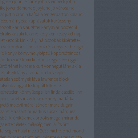
n green
john le carré
john steinbeck
john
ike
jövendőmondó
joyland
jó városunk
izs
justin cronin
kafka a tengerparton
kaland
éleon árnyéka
káprázatok
karácsony
hozott
karin slaughter
kártyavár összedől
drális
kazuki takano
kelly
ken kesey
két nap
let
kezdők
kín
királyi hálószobák
kísértettek
 éve
kondor vilmos
konkrét könyvek the sign
dio
könyv
könyvmolyképző
koporsótáncos
társ
közöd?
krimi
különös kegyetlenséggel
úrtörténet
kundera
kurt vonnegut
lány aki a
el játszik
lány a vonaton
lars kepler
hatatlan szörnyek
láva
lawrence block
hülyébb angyal
lestrapált lelkek
lét
iselhetetlen könnyűsége
libri
linda castillo
linn
mann
lionel shriver
luke delaney
madárka
vető
malevil
márai sándor
marc dugain
garet Mazzantini
markus zusak
márquez
sbéli krónikák
max brooks
megan miranda
szentelt életek
mélység
menj állíts őrt!
terségem halál
metró 2033
michelle richmond
den
minden eltűnt lány
minette walters
mióta