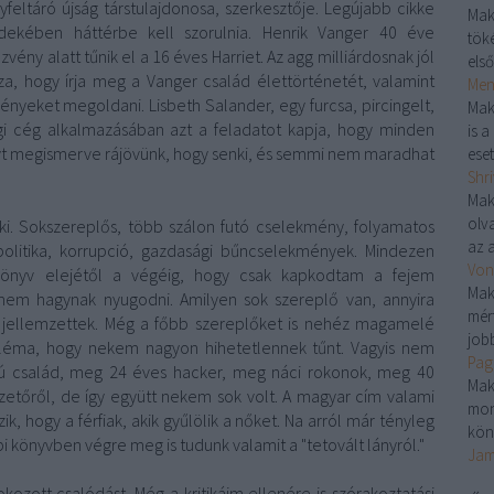
yfeltáró újság társtulajdonosa, szerkesztője. Legújabb cikke
Mak
érdekében háttérbe kell szorulnia. Henrik Vanger 40 éve
töké
ény alatt tűnik el a 16 éves Harriet. Az agg milliárdosnak jól
első
zza, hogy írja meg a Vanger család élettörténetét, valamint
Menj
ényeket megoldani. Lisbeth Salander, egy furcsa, pircingelt,
Mak
ági cég alkalmazásában azt a feladatot kapja, hogy minden
is 
ányt megismerve rájövünk, hogy senki, és semmi nem maradhat
eset
Shri
Mak
olv
ki. Sokszereplős, több szálon futó cselekmény, folyamatos
az a
politika, korrupció, gazdasági bűncselekmények. Mindezen
Von
könyv elejétől a végéig, hogy csak kapkodtam a fejem
Mak
m hagynak nyugodni. Amilyen sok szereplő van, annyira
mér
 jellemzettek. Még a főbb szereplőket is nehéz magamelé
jobb
bléma, hogy nekem nagyon hihetetlennek tűnt. Vagyis nem
Pag
gú család, meg 24 éves hacker, meg náci rokonok, meg 40
Mak
ezetőről, de így együtt nekem sok volt. A magyar cím valami
mon
k, hogy a férfiak, akik gyűlölik a nőket. Na arról már tényleg
kön
bi könyvben végre meg is tudunk valamit a "tetovált lányról."
Jam
kozott csalódást. Még a kritikáim ellenére is szórakoztatási