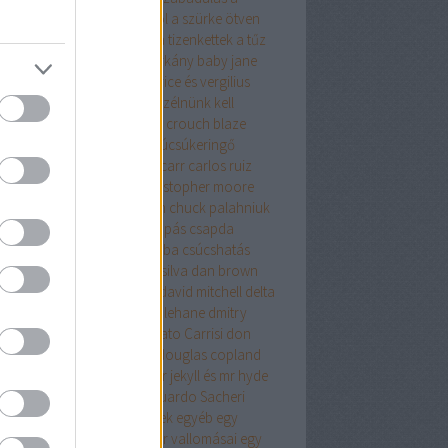
relemről és más démonokról
a szürke ötven
yalata
a tanya
a terrorista
a tizenkettek
a tűz
úja
a vacsora
a velencei sárkány
baby jane
olyvár
barbár állatok
beatrice és vergilius
kő lászló
ben h. winters
beszélnünk kell
nről
biff evangéliuma
blake crouch
blaze
g
bolond
bret easton ellis
búcsúkeringő
apest
budapest noir
caleb carr
carlos ruiz
ón
cartaphilus
christine
christopher moore
stopher priest
chuck hogan
chuck palahniuk
ányút
Címkék
csak egy harapás
csapda
kóéveink
csillagainkban a hiba
csúcshatás
erpunk
daniel keyes
daniel silva
dan brown
ázsgyár
david lagercrantz
david mitchell
delta
on
Démoni suttogás
dennis lehane
dmitry
khovsky
donald james
Donato Carrisi
don
slow
doppler
doris lessing
douglas copland
ma
drMáriás
drogháború
dr jekyll és mr hyde
önös esete
düh
e.l.james
Eduardo Sacheri
ard Albee
egerek és emberek
egyéb
egy
rek
egy pohárral
egy polgár vallomásai
egy