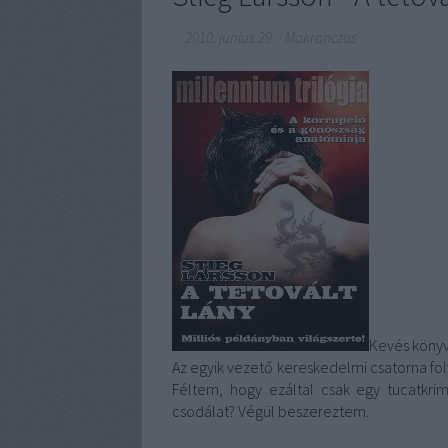
2010. június 29.
-
Makranczos
Kevés könyv
Az egyik vezető kereskedelmi csatorna f
Féltem, hogy ezáltal csak egy tucatkrimi
csodálat? Végül beszereztem.