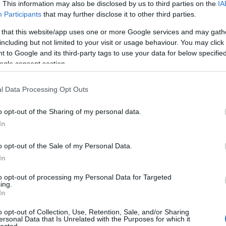
. This information may also be disclosed by us to third parties on the
IA
Zak
Participants
that may further disclose it to other third parties.
Zen
gyzés trackback címe:
 that this website/app uses one or more Google services and may gath
Cí
s.blog.hu/api/trackback/id/2118248
including but not limited to your visit or usage behaviour. You may click 
 to Google and its third-party tags to use your data for below specifi
11/
ogle consent section.
chri
Kommentek:
alai
alta
ében felhasználói tartalomnak minősülnek, értük a
szolgáltatás technikai
l Data Processing Opt Outs
t nem ellenőrzi. Kifogás esetén forduljon a blog szerkesztőjéhez. Részletek a
nem
telekben
és az
adatvédelmi tájékoztatóban
.
ahl
o opt-out of the Sharing of my personal data.
arn
In
illu
log.hu
2010.06.30. 15:39:36
üve
o opt-out of the Sale of my Personal Data.
alat
In
astam eddig a könyvről.Talán eddig ezért is maradt ki
hal
nyt kaptam,hogy nem is olyan rossz,illetve sokan
kart
to opt-out of processing my Personal Data for Targeted
mel
ing.
fog
In
VÁLASZ ERRE
pap
o opt-out of Collection, Use, Retention, Sale, and/or Sharing
rág
ersonal Data that Is Unrelated with the Purposes for which it
2010.06.30. 18:11:33
sza
lected.