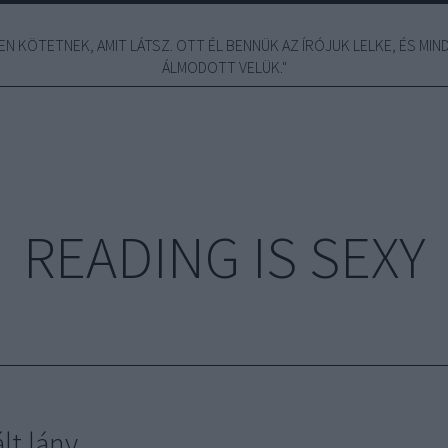
N KÖTETNEK, AMIT LÁTSZ. OTT ÉL BENNÜK AZ ÍRÓJUK LELKE, ÉS MINDE
ÁLMODOTT VELÜK."
READING IS SEXY
lt lány