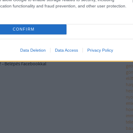
szi
cation functionality and fraud prevention, and other user protection.
VÁLASZ ERRE
rés
meg
2010.08.10. 09:01:49
én é
ero
CONFIRM
ett! Ezúton is köszönöm szépen az elismerést:)
fitz
tör
VÁLASZ ERRE
enc
Data Deletion
Data Access
Privacy Policy
fran
sze
! ‐
Belépés Facebookkal
geo
gön
előt
har
hes
ny
eml
how
imm
tell
bau