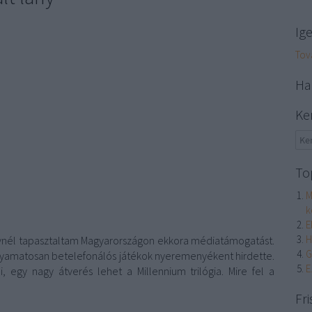
Ig
Tov
Ha
Ke
To
M
k
E
H
nél tapasztaltam Magyarországon ekkora médiatámogatást.
G
olyamatosan betelefonálós játékok nyeremenyékent hirdette.
E
, egy nagy átverés lehet a Millennium trilógia. Mire fel a
Fri