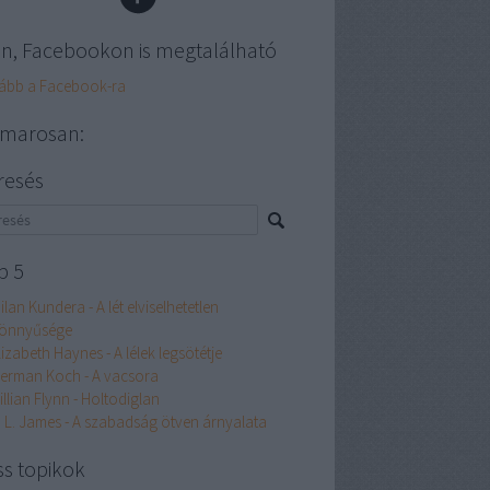
en, Facebookon is megtalálható
ább a Facebook-ra
marosan:
resés
p 5
ilan Kundera - A lét elviselhetetlen
önnyűsége
lizabeth Haynes - A lélek legsötétje
erman Koch - A vacsora
illian Flynn - Holtodiglan
. L. James - A szabadság ötven árnyalata
ss topikok