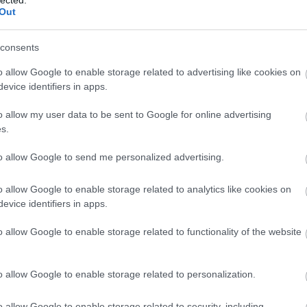
Out
sze
aximum az eleje, de számomra az is izgi volt, kis
árn
mzése, de szerintem simán fogyasztható formában.
tan
consents
 tuti folytatom a kövi résszel.:)
bag
ben
o allow Google to enable storage related to advertising like cookies on
VÁLASZ ERRE
kevi
evice identifiers in apps.
blo
2010.08.09. 22:18:06
bud
o allow my user data to be sent to Google for online advertising
zaf
s.
ok politikai hajcihő meg ez a sok rokon engem is
chri
tem magam rajta egy tökéletes krimi tárult elém.
cig
to allow Google to send me personalized advertising.
lekményt. Az eleje döcögős.
csi
mban (már egy ideje olvaslak bevallom, de eddig még
cyb
o allow Google to enable storage related to analytics like cookies on
 kommentálni) :) Üdv!
dar
evice identifiers in apps.
visi
VÁLASZ ERRE
glu
o allow Google to enable storage related to functionality of the website
win
2010.08.10. 08:36:24
drá
kül
o allow Google to enable storage related to personalization.
god Anett? A hellokittys? Nyugodtan kommentálj bármit,
Edw
od.:)
gye
o allow Google to enable storage related to security, including