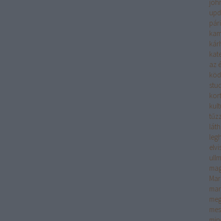
joh
upd
pár
kam
kár
kate
az é
köd
stu
kor
kult
tűzz
lát
leg
elv
ull
mag
Mar
mar
meg
mes
min