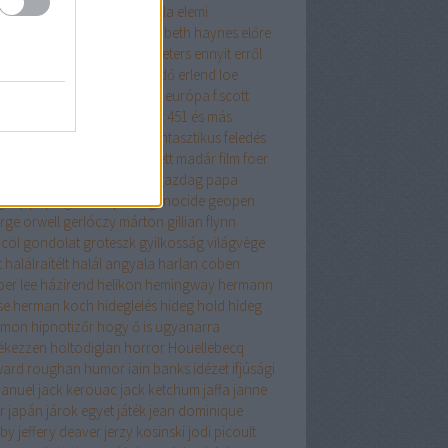
get lehetősége
éhezők viadala
elemi
zecskék
elina hirvonen
elizabeth haynes
előre
fontolt szándékkal
elvis peeters
ennyit erről
s az iszlám
én nem félek
erdő
erlend loe
tikus
érzelmes regény
esszé
európa
f.scott
gerald
fabio volo
fahrenheit 451 és más
ténetek
fanatikus
fantasy
fantasztikus
feledés
iklopédiája
felhőatlasz
festett madár
film
foer
cia história
fű dalol
gabo
gazdag papa
gény papa
general press
genocide
geopen
rge orwell
gerlóczy márton
gillian flynn
cöl
gondolat
groteszk
gyilkosság világvége
t
halálraítélt
halál angyala
harlan coben
per lee
házirend
helikon
hemingway
hermann
se
herman koch
hideglelés
hideg hold
hideg
omon
hipnotizőr
hogy ő is ugyanarra
ékezzen
holtodiglan
horror
Houellebecq
ard roughan
humor
iain banks
idézet
ifjúsági
anuel
jack kerouac
jack ketchum
jaffa
janne
er
japán
járok egyet
játék
jean dominique
by
jeffery deaver
jerzy kosinski
jodi picoult