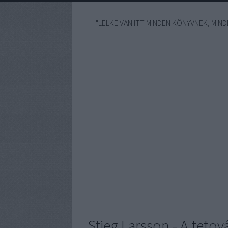
"LELKE VAN ITT MINDEN KÖNYVNEK, MINDE
Stieg Larsson - A tetová