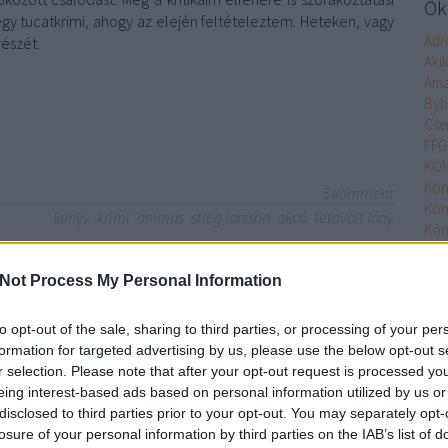
Őke
y tucatkrimi, ahogy az elején feltételeztem. Heteken, vagy
Adr
észét.
Aki
Ama
Byb
Cse
FFG
KÖN
Kön
5
komment
Kön
könyv
krimi
animus
stieg larsson
akcó
tetovált lány
Kön
Kön
Kön
Not Process My Personal Information
MO
Min
to opt-out of the sale, sharing to third parties, or processing of your per
Nim
formation for targeted advertising by us, please use the below opt-out s
Olv
r selection. Please note that after your opt-out request is processed y
Olv
eing interest-based ads based on personal information utilized by us or
Pupi
disclosed to third parties prior to your opt-out. You may separately opt-
Pupi
losure of your personal information by third parties on the IAB’s list of
Rita