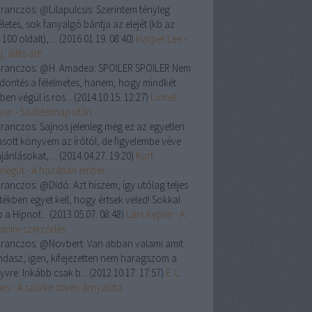
ranczos:
@Lilapulcsis: Szerintem tényleg
letes, sok fanyalgó bántja az elejét (kb az
 100 oldalt), ...
(
2016.01.19. 08:40
)
Harper Lee -
, állíts őrt!
ranczos:
@H. Amadea: SPOILER SPOILER Nem
a döntés a félelmetes, hanem, hogy mindkét
ben végül is ros...
(
2014.10.15. 12:27
)
Lionel
ver - Születésnap után
ranczos:
Sajnos jelenleg még ez az egyetlen
asott könyvem az írótól, de figyelembe véve
jánlásokat, ...
(
2014.04.27. 19:20
)
Kurt
negut - A hazátlan ember
ranczos:
@Didó: Azt hiszem, így utólag teljes
tékben egyet kell, hogy értsek veled! Sokkal
 a Hipnot...
(
2013.05.07. 08:48
)
Lars Kepler - A
anini-szerződés
ranczos:
@Novbert: Van abban valami amit
dasz, igen, kifejezetten nem haragszom a
yvre. Inkább csak b...
(
2012.10.17. 17:57
)
E. L.
es - A szürke ötven árnyalata