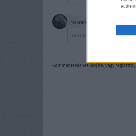
authenti
Makranczos
Közben megtaláltam a blogod An
Kommentezéshez
lépj be
, vagy
regisztrálj